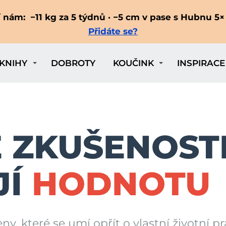
 nám: −11 kg za 5 týdnů · −5 cm v pase s Hubnu 5× 
Přidáte se?
KNIHY
DOBROTY
KOUČINK
INSPIRACE
 ZKUŠENOST
JÍ
HODNOTU
y, které se umí opřít o vlastní životní pra