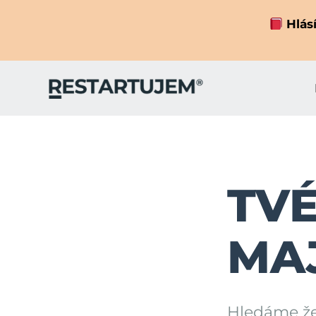
Hlásí
TVÉ
MA
Hledáme žen