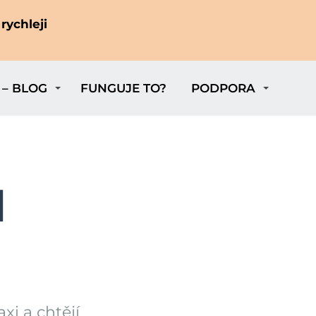
rychleji
 – BLOG
FUNGUJE TO?
PODPORA
I
xi a chtějí