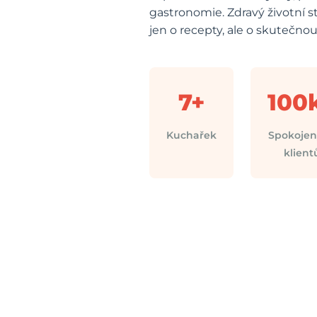
gastronomie. Zdravý životní 
jen o recepty, ale o skutečn
7+
100
Kuchařek
Spokoje
klient