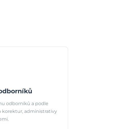
odborníků
u odborníků a podle
o korektur, administrativy
emi.