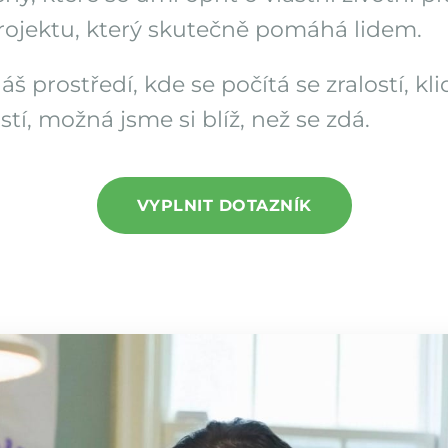
 projektu, který skutečně pomáhá lidem.
š prostředí, kde se počítá se zralostí, kl
í, možná jsme si blíž, než se zdá.
VYPLNIT DOTAZNÍK