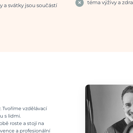
téma výživy a zdra
y a svátky jsou součástí
 Tvoříme vzdělávací
 s lidmi.
bě roste a stojí na
evence a profesionální