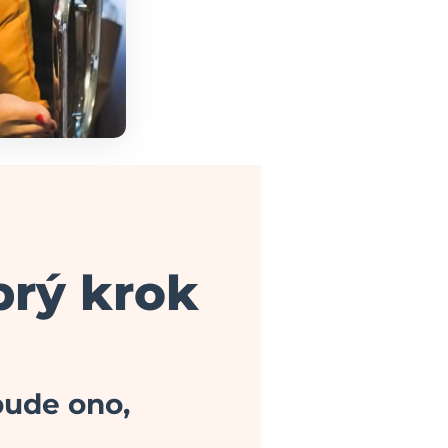
brý krok
bude ono,