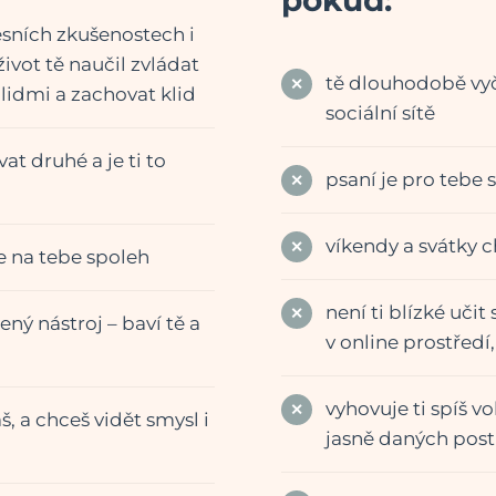
fesních zkušenostech i
ivot tě naučil zvládat
tě dlouhodobě vyč
lidmi a zachovat klid
sociální sítě
t druhé a je ti to
psaní je pro tebe s
víkendy a svátky 
e na tebe spoleh
není ti blízké učit
ený nástroj – baví tě a
v online prostředí, 
vyhovuje ti spíš vo
š, a chceš vidět smysl i
jasně daných pos