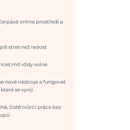
erpává online prostředí a
píš stres než radost
chceš mít vždy volné
 se nové nástroje a fungovat
které se vyvíjí
lná, čistě tvůrčí práce bez
tupů