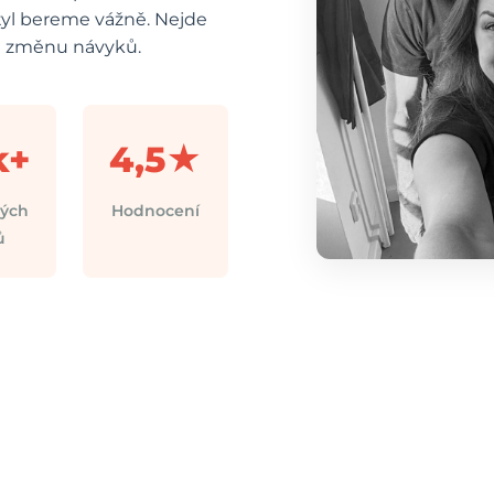
styl bereme vážně. Nejde
ou změnu návyků.
k+
4,5★
ných
Hodnocení
ů