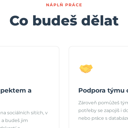
NÁPLŇ PRÁCE
Co budeš dělat
spektem a
Podpora týmu 
Zároveň pomůžeš tým
potřeby se zapojíš i d
a sociálních sítích, v
nebo práce s databáz
 a budeš jim