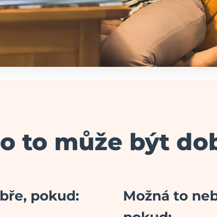
o to může být do
obře, pokud:
Možná to ne
pokud: