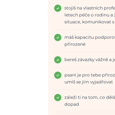
stojíš na vlastních pro
letech péče o rodinu a ž
situace, komunikovat s 
máš kapacitu podporova
přirozené
bereš závazky vážně a j
psaní je pro tebe přiroz
umíš se jím vyjadřovat
záleží ti na tom, co dělá
dopad