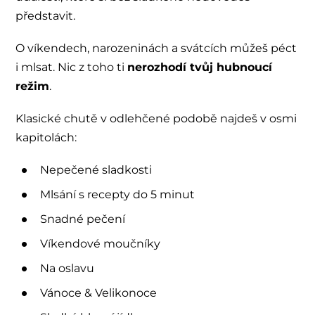
představit.
O víkendech, narozeninách a svátcích můžeš péct
i mlsat. Nic z toho ti
nerozhodí tvůj hubnoucí
režim
.
Klasické chutě v odlehčené podobě najdeš v osmi
kapitolách:
Nepečené sladkosti
Mlsání s recepty do 5 minut
Snadné pečení
Víkendové moučníky
Na oslavu
Vánoce & Velikonoce