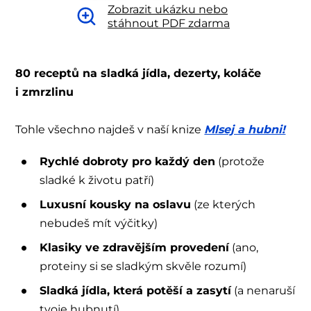
Zobrazit ukázku nebo
stáhnout PDF zdarma
80 receptů na sladká jídla, dezerty, koláče
i zmrzlinu
Tohle všechno najdeš v naší knize
Mlsej a hubni!
Rychlé dobroty pro každý den
(protože
sladké k životu patří)
Luxusní kousky na oslavu
(ze kterých
nebudeš mít výčitky)
Klasiky ve zdravějším provedení
(ano,
proteiny si se sladkým skvěle rozumí)
Sladká jídla, která potěší a zasytí
(a nenaruší
tvoje hubnutí)