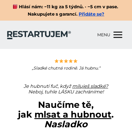
Hlásí nám: −11 kg za 5 týdnů. · −5 cm v pase.
Nakupujete s garancí.
Přidáte se?
MENU
„Sladké chutná rodině. Já hubnu.“
Je hubnutí fuč, když
miluješ sladké?
Neboj, tuhle LÁSKU zachráníme!
Naučíme tě,
jak
mlsat
a hubnout
.
Nasladko