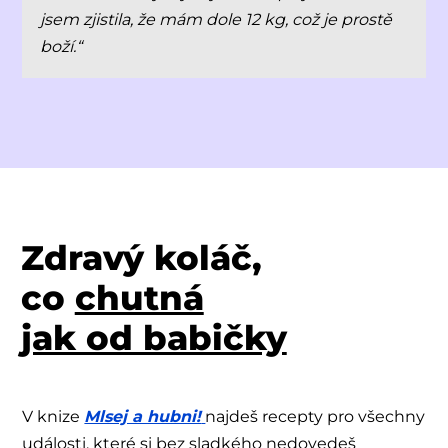
jsem zjistila, že mám dole 12 kg, což je prostě
boží.“
Zdravý koláč,
co
chutná
jak od babičky
V knize
Mlsej a hubni!
najdeš recepty pro všechny
události, které si bez sladkého nedovedeš