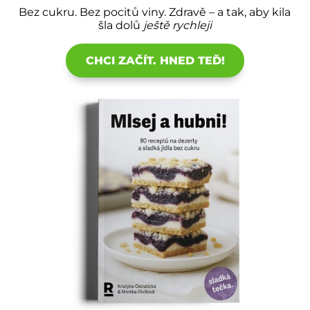
Bez cukru. Bez pocitů viny. Zdravě – a tak, aby kila
šla dolů
ještě rychleji
CHCI ZAČÍT. HNED TEĎ!