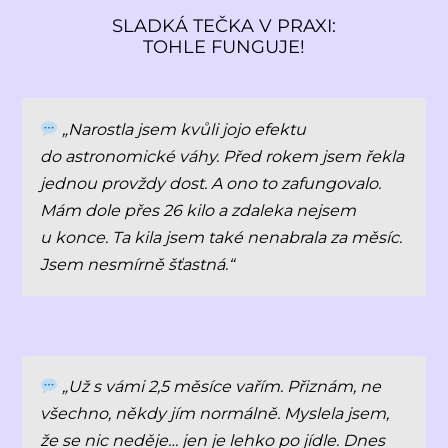
SLADKÁ TEČKA V PRAXI:
TOHLE FUNGUJE!
„Narostla jsem kvůli jojo efektu
do astronomické váhy. Před rokem jsem řekla
jednou provždy dost. A ono to zafungovalo.
Mám dole přes 26 kilo a zdaleka nejsem
u konce. Ta kila jsem také nenabrala za měsíc.
Jsem nesmírně šťastná.“
„Už s vámi 2,5 měsíce vařím. Přiznám, ne
všechno, někdy jím normálně. Myslela jsem,
že se nic neděje… jen je lehko po jídle. Dnes