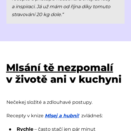
a inspiraci. Já už mám od října díky tomuto
stravování 20 kg dole.“
Mlsání tě nezpomalí
v životě ani v kuchyni
Nečekej složité a zdlouhavé postupy.
Recepty v knize
Mlsej a hubni!
zvládneš:
Rychle
– často stačí jen pár minut