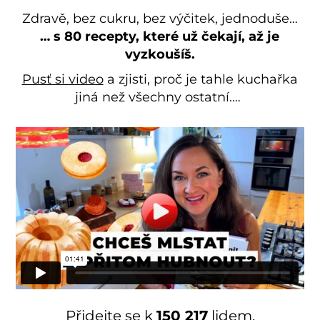
Zdravě, bez cukru, bez výčitek, jednoduše…
… s 80 recepty, které už čekají, až je
vyzkoušíš.
Pusť si video
a zjisti, proč je tahle kuchařka
jiná než všechny ostatní.…
Přidejte se k
150 217
lidem,