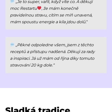
„
Je to super, vařit, když víte co. A děkuji
moc Restartu
, že mám konečně
pravidelnou stravu, cítím se míň unavená,
mám spoustu energie a kila jdou dolů.
“
„Pěkné odpoledne všem, jsem z těchto
receptů a přístupu nadšená. Děkuji za rady
a inspiraci. Já už mám od října díky tomuto
stravování 20 kg dole.“
Sladká tradice