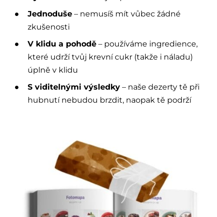
Jednoduše
– nemusíš mít vůbec žádné
zkušenosti
V klidu a pohodě
– používáme ingredience,
které udrží tvůj krevní cukr (takže i náladu)
úplně v klidu
S viditelnými výsledky
– naše dezerty tě při
hubnutí nebudou brzdit, naopak tě podrží