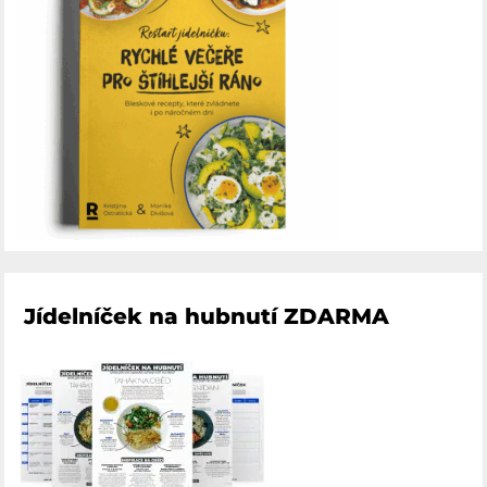
Jídelníček na hubnutí ZDARMA