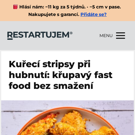
Hlásí nám: −11 kg za 5 týdnů. · −5 cm v pase.
Nakupujete s garancí.
Přidáte se?
MENU
Kuřecí stripsy při
hubnutí: křupavý fast
food bez smažení