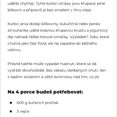
udělat chytřeji. Tyhle kuřecí stripsy jsou křupavé, plné
bílkovin a připravíš je bez smažení v litru oleje.
Kuřecí prsa dodají bílkoviny, kukuřičná nebo panko
strouhanka udělá krásnou křupavou krustu a jogurtový
dip nahradí těžké hotové omáčky. Výsledek? Jídlo, které
chutná jako fast food, ale líp zapadne do běžného
režimu.
Přesně takhle může vypadat hubnutí, které se dá
vydržet dlouhodobě. Bez zákazu oblíbených chutí. Jen
s lepším složením a větší kontrolou nad tím, co jíš.
Na 4 porce budeš potřebovat:
600 g kuřecích prsíček
3 vejce