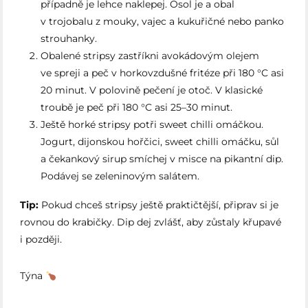
případně je lehce naklepej. Osol je a obal
v trojobalu z mouky, vajec a kukuřičné nebo panko
strouhanky.
Obalené stripsy zastříkni avokádovým olejem
ve spreji a peč v horkovzdušné fritéze při 180 °C asi
20 minut. V polovině pečení je otoč. V klasické
troubě je peč při 180 °C asi 25–30 minut.
Ještě horké stripsy potři sweet chilli omáčkou.
Jogurt, dijonskou hořčici, sweet chilli omáčku, sůl
a čekankový sirup smíchej v misce na pikantní dip.
Podávej se zeleninovým salátem.
Tip:
Pokud chceš stripsy ještě praktičtější, připrav si je
rovnou do krabičky. Dip dej zvlášť, aby zůstaly křupavé
i později.
Týna