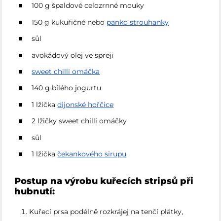
100 g špaldové celozrnné mouky
150 g kukuřičné nebo
panko strouhanky
sůl
avokádový olej ve spreji
sweet chilli omáčka
140 g bílého jogurtu
1 lžička
dijonské hořčice
2 lžičky sweet chilli omáčky
sůl
1 lžička
čekankového sirupu
Postup na výrobu kuřecích stripsů při
hubnutí:
Kuřecí prsa podélně rozkrájej na tenčí plátky,