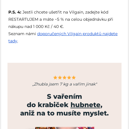
P.S. 4:
Jestli chcete ušetřit na Vilgain, zadejte kód
RESTARTUJEM a máte −5 % na celou objednávku při
nákupu nad 1 000 Kč / 40 €.
Seznam námi
doporučených Vilgain produktů najdete
tady
.
„Zhubla jsem 7 kg a vařím jinak"
S vařením
do krabiček
hubnete
,
aniž na to musíte myslet.