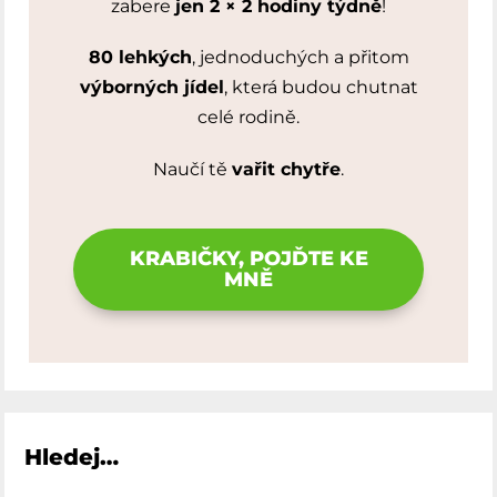
zabere
jen 2 × 2 hodiny týdně
!
80 lehkých
, jednoduchých a přitom
výborných jídel
, která budou chutnat
celé rodině.
Naučí tě
vařit chytře
.
KRABIČKY, POJĎTE KE
MNĚ
Hledej…