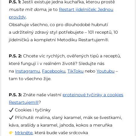
P.S. 1:
Jestli existuje jedna kuchařka, kterou prostě
musíte mít doma
, je to
Restart jídelníček: Jednou
provždy
.
Obsahuje všechno, co pro dlouhodobé hubnutí
a udržitelný zdravý styl potřebujete – 101 receptů, 10
jídelníčků a kompletní Metodiku Restartujem®.
P.S. 2:
Chcete víc rychlých, ověřených tipů a receptů,
které fungují i v reálném životě? Sledujte nás
na
Instagramu
,
Facebooku
,
TikToku
nebo
Youtubu
–
tam to všechno žije.
P.S. 3:
Znáte naše vlastní
proteinové tyčinky a cookies
Restartujem®
?
Cookies i tyčinky
Příchutě: malina, slaný karamel, mák se švestkami,
káva, arašídy a karamel, jahoda, kokos a meruňka
Mrkněte
, která bude vaše srdcovka