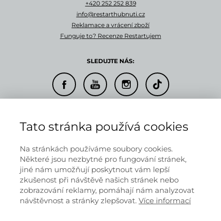
+420 252 252 839
info@restarthubnuti.cz
Reklamace a vrácení zboží
Funguje to? Recenze Restartujem
SLEDUJTE NÁS:
© 2026 RESTARTUJEM s.r.o.
Tato stránka používá cookies
Doprava a platba
Informace o provozovateli
Obchodní podmínky
Na stránkách používáme soubory cookies.
Ochrana osobních údajů
Některé jsou nezbytné pro fungování stránek,
jiné nám umožňují poskytnout vám lepší
zkušenost při návštěvě našich stránek nebo
zobrazování reklamy, pomáhají nám analyzovat
Informace na těchto stránkách nenahrazují v žádném případě
návštěvnost a stránky zlepšovat.
Více informací
odborný lékařský posudek.
Výsledky klientů se mohou lišit podle
individuálních dispozic.