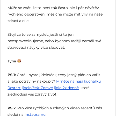
Může se zdát, že to není tak často, ale i pár návštěv
rychlého občerstvení měsíčně může mít vliv na naše
zdraví a cíle.
Stojí za to se zamyslet, jestli si to jen
neospravedlňujeme, nebo bychom raději neměli své
stravovací návyky více sledovat.
Týna
PS 1:
Chtěli byste jídelníček, tedy jasný plán co vařit
a jaké potraviny nakoupit?
Mrněte na naší kuchařku
Restart jídelníček: Zdravé jídlo 2x denně⁠
, která
zjednoduší váš zdravý život
PS 2
: Pro více rychlých a zdravých video receptů nás
sleduj na
Instagramu.