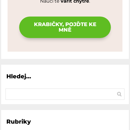
Naučí tě
vařit chytře
.
KRABIČKY, POJĎTE KE
MNĚ
Hledej…
Rubriky