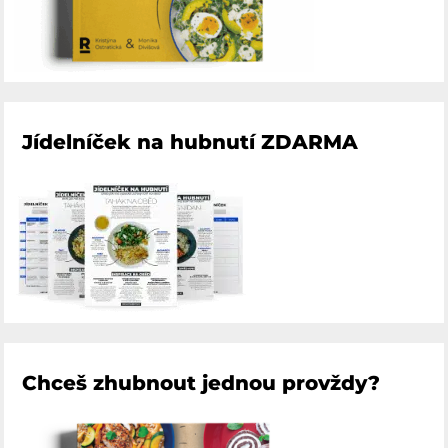
Jídelníček na hubnutí ZDARMA
Chceš zhubnout jednou provždy?