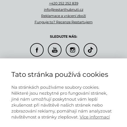
+420 252 252 839
info@restarthubnuti.cz
Reklamace a vrácení zboží
Funguje to? Recenze Restartujem
SLEDUJTE NÁS:
© 2026 RESTARTUJEM s.r.o.
Tato stránka používá cookies
Doprava a platba
Informace o provozovateli
Obchodní podmínky
Na stránkách používáme soubory cookies.
Ochrana osobních údajů
Některé jsou nezbytné pro fungování stránek,
jiné nám umožňují poskytnout vám lepší
zkušenost při návštěvě našich stránek nebo
zobrazování reklamy, pomáhají nám analyzovat
Informace na těchto stránkách nenahrazují v žádném případě
návštěvnost a stránky zlepšovat.
Více informací
odborný lékařský posudek.
Výsledky klientů se mohou lišit podle
individuálních dispozic.