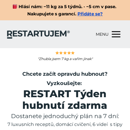
Hlásí nám: −11 kg za 5 týdnů. · −5 cm v pase.
Nakupujete s garancí.
Přidáte se?
MENU
"Zhubla jsem 7 kg a vařím jinak"
Chcete začít opravdu hubnout?
Vyzkoušejte:
RESTART Týden
hubnutí zdarma
Dostanete jednoduchý plán na 7 dní:
7 luxusních receptů, domácí cvičení, 6 videí s tipy