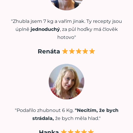
"Zhubla jsem 7 kg a vařím jinak. Ty recepty jsou
úplně
jednoduchý
, za půl hoďky má člověk
hotovo"
Renáta
"Podařilo zhubnout 6 Kg.
"Necítím, že bych
strádala,
že bych měla hlad."
Hanka