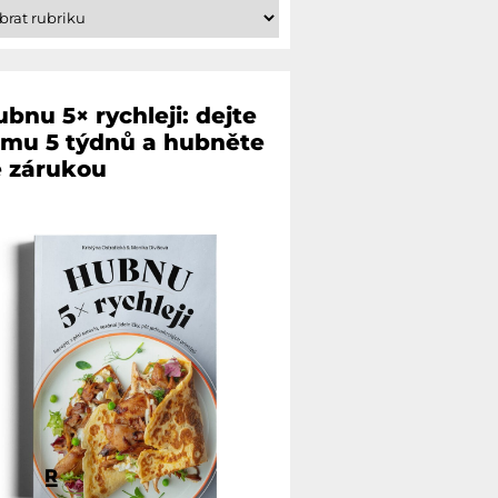
bnu 5× rychleji: dejte
omu 5 týdnů a hubněte
e zárukou