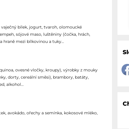
 vaječný bílek, jogurt, tvaroh, olomoucké
 tempeh, sójové maso, luštěniny (čočka, hrách,
na hraně mezi bílkovinou a tuky…
S
, quinoa, ovesné vločky, kroupy), výrobky z mouky
nky, dorty, cereální směsi), brambory, batáty,
ed, alkohol…
C
outek, avokádo, ořechy a semínka, kokosové mléko,