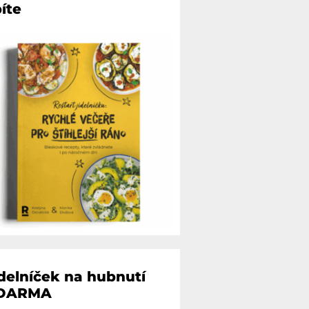
íte
ídelníček na hubnutí
DARMA