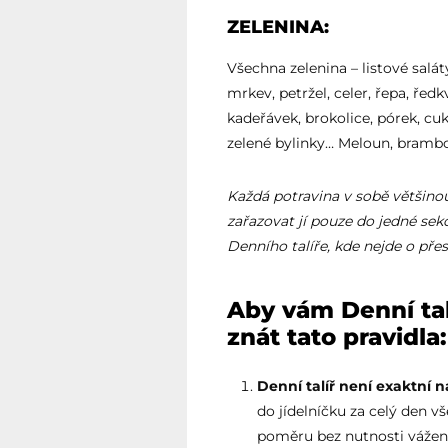
ZELENINA:
Všechna zelenina – listové saláty
mrkev, petržel, celer, řepa, ředk
kadeřávek, brokolice, pórek, cuke
zelené bylinky… Meloun, brambor
Každá potravina v sobě většinou
zařazovat jí pouze do jedné sek
Denního talíře, kde nejde o přes
Aby vám Denní tal
znát tato pravidla:
Denní talíř není exaktní ná
do jídelníčku za celý den 
poměru bez nutnosti vážení 