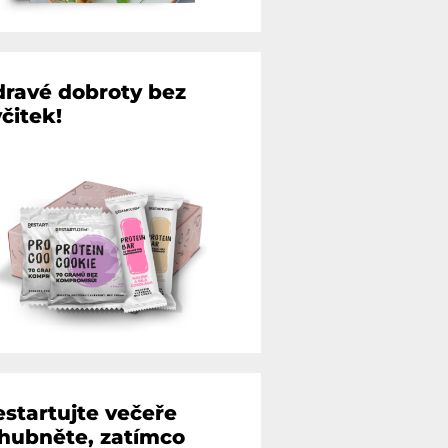
dravé dobroty bez
čitek!
estartujte večeře
 hubněte, zatímco