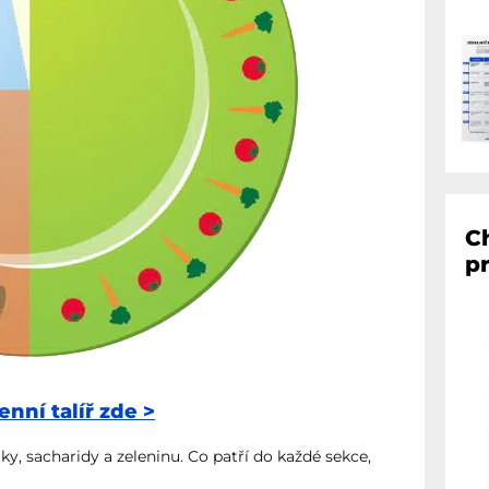
C
p
nní talíř zde >
ky, sacharidy a zeleninu. Co patří do každé sekce,