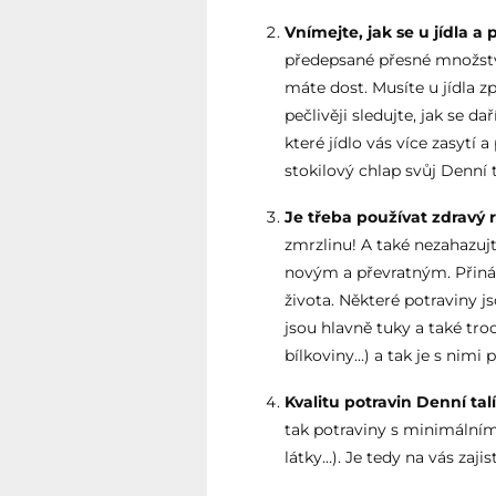
Vnímejte, jak se u jídla a 
předepsané přesné množství
máte dost. Musíte u jídla z
pečlivěji sledujte, jak se d
které jídlo vás více zasytí
stokilový chlap svůj Denní 
Je třeba používat zdravý
zmrzlinu! A také nezahazujt
novým a převratným. Přiná
života. Některé potraviny 
jsou hlavně tuky a také troc
bílkoviny…) a tak je s nimi p
Kvalitu potravin Denní talí
tak potraviny s minimální
látky…). Je tedy na vás zajis