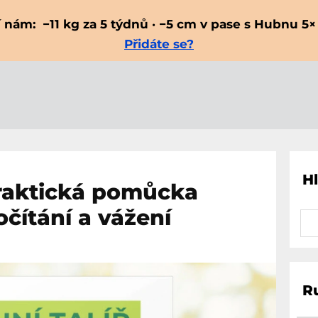
 nám: −11 kg za 5 týdnů · −5 cm v pase s Hubnu 5× 
Přidáte se?
H
praktická pomůcka
čítání a vážení
R