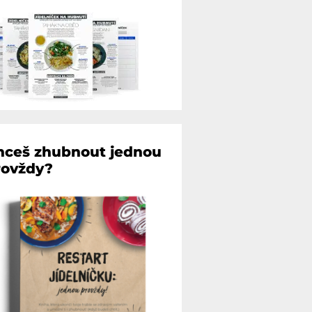
hceš zhubnout jednou
rovždy?