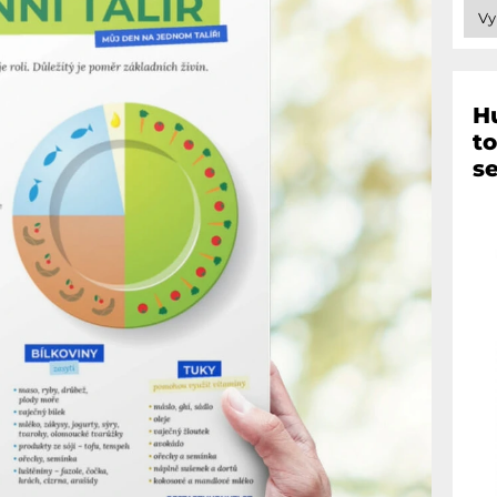
Hu
t
s