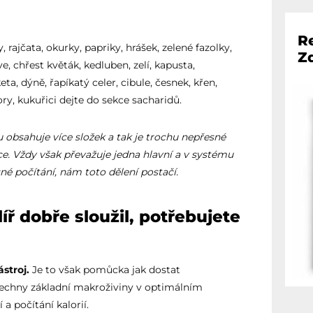
Re
, rajčata, okurky, papriky, hrášek, zelené fazolky,
Z
ve, chřest květák, kedluben, zelí, kapusta,
ta, dýně, řapíkatý celer, cibule, česnek, křen,
y, kukuřici dejte do sekce sacharidů.
 obsahuje více složek a tak je trochu nepřesné
ce. Vždy však převažuje jedna hlavní a v systému
né počítání, nám toto dělení postačí.
íř dobře sloužil, potřebujete
stroj.
Je to však pomůcka jak dostat
všechny základní makroživiny v optimálním
a počítání kalorií.