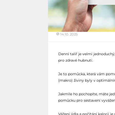
14.10. 2025
Denní talíř je velmi jednoduchý
pro zdravé hubnutí.
Je to pomůcka, která vám pomůž
(makro) živiny byly v optimální
Jakmile ho pochopíte, máte jed
pomůcku pro sestavení vyvážené
Vážení jídla a počítání kalorií j