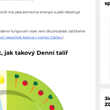
sp
 kolik má jaká potravina energie a jaké obsahuje
denní fungování však není dlouhodobě udržitelné
roč nepočítat kalorie v tomto článku
.)
 jak takový Denní talíř
J
Z