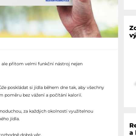
Z
vý
, ale přitom velmi funkční nástroj nejen
e poskládat si jídla během dne tak, aby všechny
m poměru bez vážení a počítání kalorií.
noduchou, za každých okolností využitelnou
ho jídla.
R
a
e rozhodně dobrá věc.