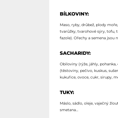
BÍLKOVINY:
Maso, ryby, drůbež, plody moře,
tvarůžky, tvarohové sýry, tofu,
fazole). Ořechy a semena jsou 
SACHARIDY:
Obiloviny (rýže, jáhly, pohanka
(těstoviny, pečivo, kuskus, suše
kukuřice, ovoce, cukr, sirupy, m
TUKY:
Máslo, sádlo, oleje, vaječný žl
smetana…