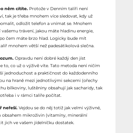
po něm cítíte.
Protože v Denním talíři není
, tak je třeba mnohem více sledovat, kdy už
pomalit, odložit telefon a vnímat se. Mnohem
aří vašemu trávení, jakou máte hladinu energie,
 a po čem máte brzo hlad. Logicky bude mít
talíř mnohem větší než padesátikolová slečna.
 rozum.
Opravdu není dobré každý den jíst
e to, co už o výživě víte. Tato metoda není ničím
ší jednoduchost a praktičnost do každodenního
jsou na hraně mezi jednotlivými sekcemi (ořechy
hu bílkoviny, luštěniny obsahují jak sacharidy, tak
otřeba i v rámci talíře počítat.
ř neřeší.
Vejdou se do něj totiž jak velmi výživné,
m obsahem mikroživin (vitamíny, minerální
tit jich ve vašem jídelníčku dostatek.