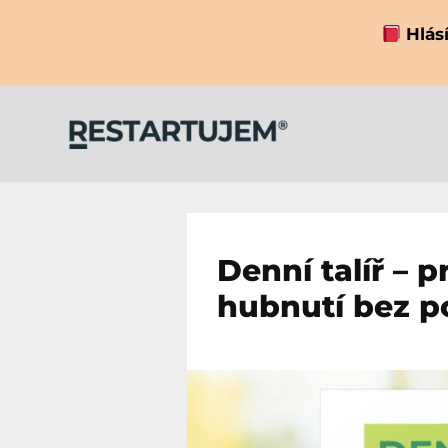
Hlásí
Denní talíř – 
hubnutí bez po