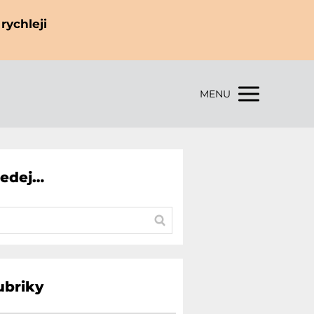
rychleji
MENU
ledej…
ubriky