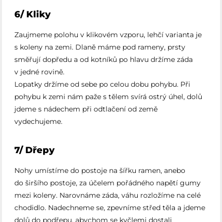
6/ Kliky
Zaujmeme polohu v klikovém vzporu, lehčí varianta je
s koleny na zemi. Dlaně máme pod rameny, prsty
směřují dopředu a od kotníků po hlavu držíme záda
v jedné rovině.
Lopatky držíme od sebe po celou dobu pohybu. Při
pohybu k zemi nám paže s tělem svírá ostrý úhel, dolů
jdeme s nádechem při odtlačení od země
vydechujeme.
7/ Dřepy
Nohy umístíme do postoje na šířku ramen, anebo
do širšího postoje, za účelem pořádného napětí gumy
mezi koleny. Narovnáme záda, váhu rozložíme na celé
chodidlo. Nadechneme se, zpevníme střed těla a jdeme
dolů do podřepu, abychom se kyčlemi dostali