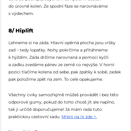
do úrovně kolen. Ze spodní fáze se narovnáváme
s výdechem.
8/ Hiplift
Lehneme si na záda. Hlavní opěrná plocha jsou vršky
zad – tedy lopatky. Nohy pokrčíme a přitáhneme
k hýždím. Záda držíme narovnaná a pomocí kyčlí
a zadku zvedáme pánev ze země co nejvýše. V horní
pozici tlačíme kolena od sebe, pak zpátky k sobě, zadek
pak položíme zpět na zem. To celé opakujeme.
Všechny cviky samozřejmě můžeš provádět i bez této
odporové gumy, pokud do toho chceš jít ale naplno,
tak ji určitě doporučujeme! Já mám rada tuto
praktickou cestovní sadu.
Mrkni na ni zde >.