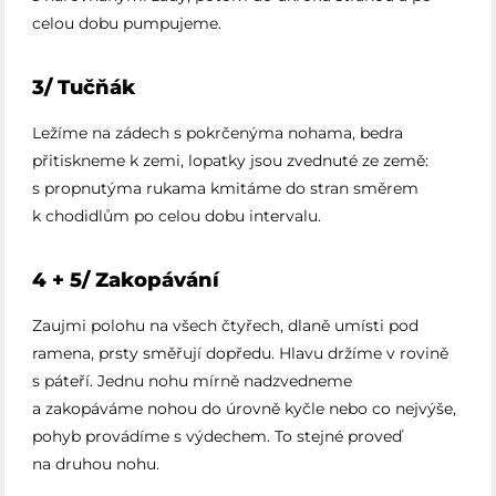
celou dobu pumpujeme.
3/ Tučňák
Ležíme na zádech s pokrčenýma nohama, bedra
přitiskneme k zemi, lopatky jsou zvednuté ze země:
s propnutýma rukama kmitáme do stran směrem
k chodidlům po celou dobu intervalu.
4 + 5/ Zakopávání
Zaujmi polohu na všech čtyřech, dlaně umísti pod
ramena, prsty směřují dopředu. Hlavu držíme v rovině
s páteří. Jednu nohu mírně nadzvedneme
a zakopáváme nohou do úrovně kyčle nebo co nejvýše,
pohyb provádíme s výdechem. To stejné proveď
na druhou nohu.