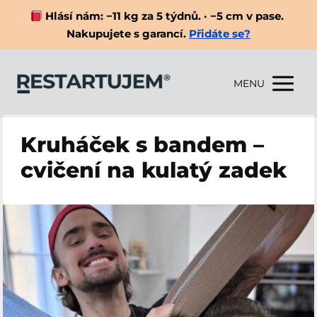
Hlásí nám: −11 kg za 5 týdnů. · −5 cm v pase.
Nakupujete s garancí.
Přidáte se?
MENU
Kruháček s bandem –
cvičení na kulatý zadek