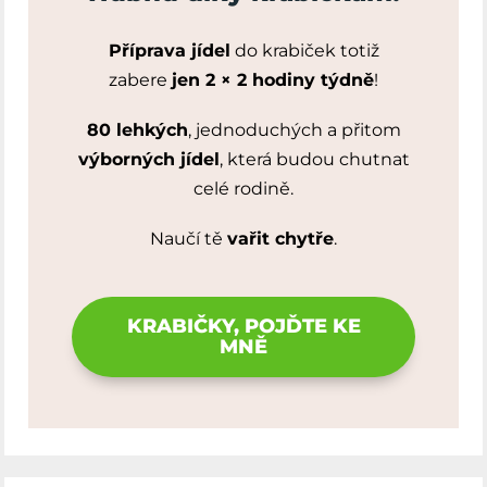
Příprava jídel
do krabiček totiž
zabere
jen 2 × 2 hodiny týdně
!
80 lehkých
, jednoduchých a přitom
výborných jídel
, která budou chutnat
celé rodině.
Naučí tě
vařit chytře
.
KRABIČKY, POJĎTE KE
MNĚ