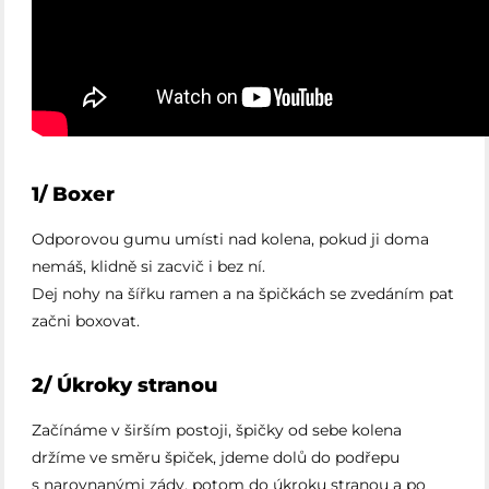
1/ Boxer
Odporovou gumu umísti nad kolena, pokud ji doma
nemáš, klidně si zacvič i bez ní.
Dej nohy na šířku ramen a na špičkách se zvedáním pat
začni boxovat.
2/ Úkroky stranou
Začínáme v širším postoji, špičky od sebe kolena
držíme ve směru špiček, jdeme dolů do podřepu
s narovnanými zády, potom do úkroku stranou a po