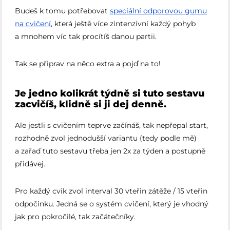
Budeš k tomu potřebovat
speciální odporovou gumu
na cvičení
, která ještě více zintenzivní každý pohyb
a mnohem víc tak procítíš danou partii.
Tak se připrav na něco extra a pojď na to!
Je jedno kolikrát týdně si tuto sestavu
zacvičíš, klidně si ji dej denně.
Ale jestli s cvičením teprve začínáš, tak nepřepal start,
rozhodně zvol jednodušší variantu (tedy podle mě)
a zařaď tuto sestavu třeba jen 2x za týden a postupně
přidávej.
Pro každý cvik zvol interval 30 vteřin zátěže / 15 vteřin
odpočinku. Jedná se o systém cvičení, který je vhodný
jak pro pokročilé, tak začátečníky.