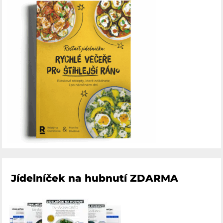
Jídelníček na hubnutí ZDARMA