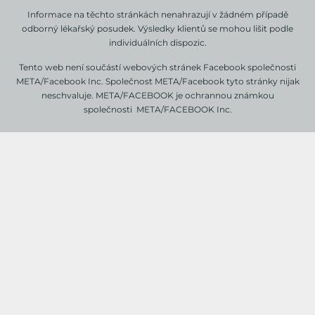
Informace na těchto stránkách nenahrazují v žádném případě
odborný lékařský posudek.
Výsledky klientů se mohou lišit podle
individuálních dispozic.
Tento web není součástí webových stránek Facebook společnosti
META/Facebook Inc. Společnost META/Facebook tyto stránky nijak
neschvaluje. META/FACEBOOK je ochrannou známkou
společnosti META/FACEBOOK Inc.