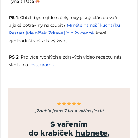
Týna a Páťa
PS 1:
Chtěli byste jídelníček, tedy jasný plán co vařit
a jaké potraviny nakoupit?
Mrněte na naší kuchařku
Restart jídelníček: Zdravé jídlo 2x denně⁠
, která
zjednoduší váš zdravý život
PS 2
: Pro více rychlých a zdravých video receptů nás
sleduj na
Instagramu.
„Zhubla jsem 7 kg a vařím jinak"
S vařením
do krabiček
hubnete
,