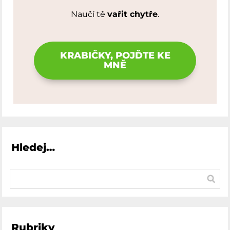
Naučí tě
vařit chytře
.
KRABIČKY, POJĎTE KE
MNĚ
Hledej…
Rubriky