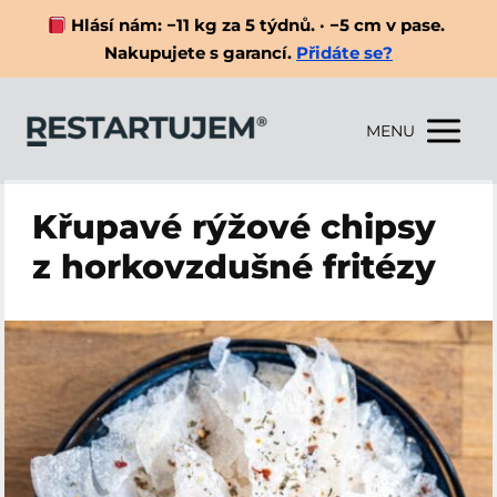
Hlásí nám: −11 kg za 5 týdnů. · −5 cm v pase.
Nakupujete s garancí.
Přidáte se?
MENU
Křupavé rýžové chipsy
z horkovzdušné fritézy