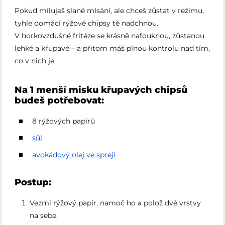
Pokud miluješ slané mlsání, ale chceš zůstat v režimu,
tyhle domácí rýžové chipsy tě nadchnou.
V horkovzdušné fritéze se krásně nafouknou, zůstanou
lehké a křupavé – a přitom máš plnou kontrolu nad tím,
co v nich je.
Na 1 menší misku křupavých chipsů
budeš potřebovat:
8 rýžových papírů
sůl
avokádový olej ve spreji
Postup:
Vezmi rýžový papír, namoč ho a polož dvě vrstvy
na sebe.