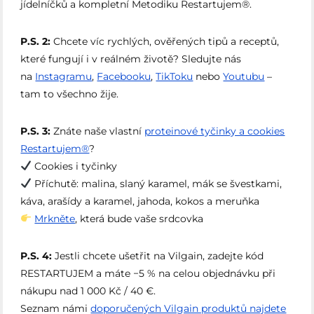
jídelníčků a kompletní Metodiku Restartujem®.
P.S. 2:
Chcete víc rychlých, ověřených tipů a receptů,
které fungují i v reálném životě? Sledujte nás
na
Instagramu
,
Facebooku
,
TikToku
nebo
Youtubu
–
tam to všechno žije.
P.S. 3:
Znáte naše vlastní
proteinové tyčinky a cookies
Restartujem®
?
Cookies i tyčinky
Příchutě: malina, slaný karamel, mák se švestkami,
káva, arašídy a karamel, jahoda, kokos a meruňka
Mrkněte
, která bude vaše srdcovka
P.S. 4:
Jestli chcete ušetřit na Vilgain, zadejte kód
RESTARTUJEM a máte −5 % na celou objednávku při
nákupu nad 1 000 Kč / 40 €.
Seznam námi
doporučených Vilgain produktů najdete