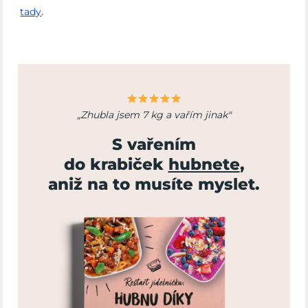
tady
.
„Zhubla jsem 7 kg a vařím jinak"
S vařením
do krabiček
hubnete
,
aniž na to musíte myslet.