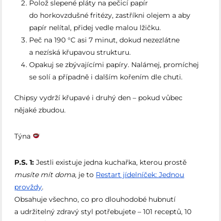
Polož slepené pláty na pečicí papír
do horkovzdušné fritézy, zastříkni olejem a aby
papír nelítal, přidej vedle malou lžičku.
Peč na 190 °C asi 7 minut, dokud nezezlátne
a nezíská křupavou strukturu.
Opakuj se zbývajícími papíry. Nalámej, promíchej
se solí a případně i dalším kořením dle chuti.
Chipsy vydrží křupavé i druhý den – pokud vůbec
nějaké zbudou.
Týna
P.S. 1:
Jestli existuje jedna kuchařka, kterou prostě
musíte mít doma
, je to
Restart jídelníček: Jednou
provždy
.
Obsahuje všechno, co pro dlouhodobé hubnutí
a udržitelný zdravý styl potřebujete – 101 receptů, 10