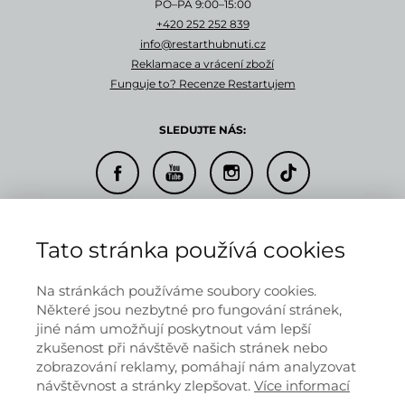
PO–PÁ 9:00–15:00
+420 252 252 839
info@restarthubnuti.cz
Reklamace a vrácení zboží
Funguje to? Recenze Restartujem
SLEDUJTE NÁS:
© 2026 RESTARTUJEM s.r.o.
Tato stránka používá cookies
Doprava a platba
Informace o provozovateli
Obchodní podmínky
Na stránkách používáme soubory cookies.
Ochrana osobních údajů
Některé jsou nezbytné pro fungování stránek,
jiné nám umožňují poskytnout vám lepší
zkušenost při návštěvě našich stránek nebo
zobrazování reklamy, pomáhají nám analyzovat
Informace na těchto stránkách nenahrazují v žádném případě
návštěvnost a stránky zlepšovat.
Více informací
odborný lékařský posudek.
Výsledky klientů se mohou lišit podle