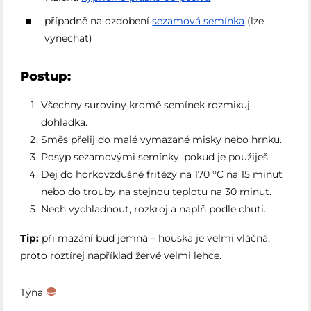
případně na ozdobení
sezamová semínka
(lze
vynechat)
Postup:
Všechny suroviny kromě semínek rozmixuj
dohladka.
Směs přelij do malé vymazané misky nebo hrnku.
Posyp sezamovými semínky, pokud je použiješ.
Dej do horkovzdušné fritézy na 170 °C na 15 minut
nebo do trouby na stejnou teplotu na 30 minut.
Nech vychladnout, rozkroj a naplň podle chuti.
Tip:
při mazání buď jemná – houska je velmi vláčná,
proto roztírej například žervé velmi lehce.
Týna