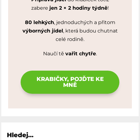
zabere
jen 2 × 2 hodiny týdně
!
80 lehkých
, jednoduchých a přitom
výborných jídel
, která budou chutnat
celé rodině.
Naučí tě
vařit chytře
.
KRABIČKY, POJĎTE KE
MNĚ
Hledej…