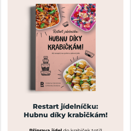
Restart jídelníčku:
Hubnu díky krabičkám!
Příprava jídel
do krabiček totiž