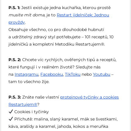
P.S. 1:
Jestli existuje jedna kuchařka, kterou prostě
musíte mít doma
, je to
Restart jídelníček: Jednou
provždy
.
Obsahuje všechno, co pro dlouhodobé hubnutí
a udržitelný zdravý styl potřebujete – 101 receptů, 10
jídelníčků a kompletní Metodiku Restartujem®.
P.S. 2:
Chcete víc rychlých, ověřených tipů a receptů,
které fungují i v reálném životě? Sledujte nás
na
Instagramu
,
Facebooku
,
TikToku
nebo
Youtubu
–
tam to všechno žije.
P.S. 3:
Znáte naše vlastní
proteinové tyčinky a cookies
Restartujem®
?
Cookies i tyčinky
Příchutě: malina, slaný karamel, mák se švestkami,
káva, arašídy a karamel, jahoda, kokos a meruňka