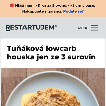
Hlásí nám: −11 kg za 5 týdnů. · −5 cm v pase.
Nakupujete s garancí.
Přidáte se?
MENU
Tuňáková lowcarb
houska jen ze 3 surovin