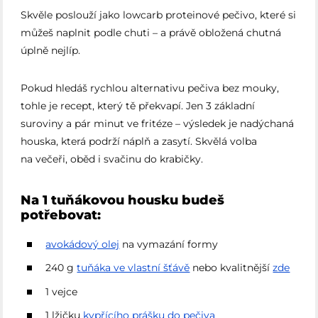
Skvěle poslouží jako lowcarb proteinové pečivo, které si
můžeš naplnit podle chuti – a právě obložená chutná
úplně nejlíp.
Pokud hledáš rychlou alternativu pečiva bez mouky,
tohle je recept, který tě překvapí. Jen 3 základní
suroviny a pár minut ve fritéze – výsledek je nadýchaná
houska, která podrží náplň a zasytí. Skvělá volba
na večeři, oběd i svačinu do krabičky.
Na 1 tuňákovou housku budeš
potřebovat:
avokádový olej
na vymazání formy
240 g
tuňáka ve vlastní šťávě
nebo kvalitnější
zde
1 vejce
1 lžičku
kypřícího prášku do pečiva