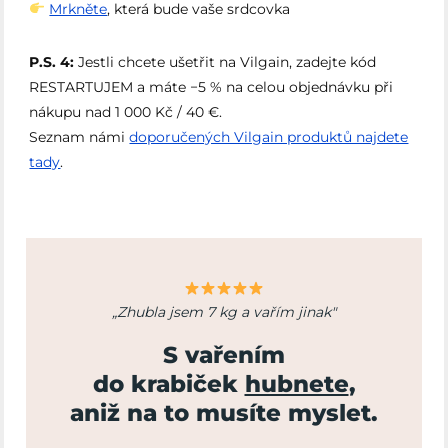
Mrkněte
, která bude vaše srdcovka
P.S. 4:
Jestli chcete ušetřit na Vilgain, zadejte kód
RESTARTUJEM a máte −5 % na celou objednávku při
nákupu nad 1 000 Kč / 40 €.
Seznam námi
doporučených Vilgain produktů najdete
tady
.
„Zhubla jsem 7 kg a vařím jinak"
S vařením
do krabiček
hubnete
,
aniž na to musíte myslet.