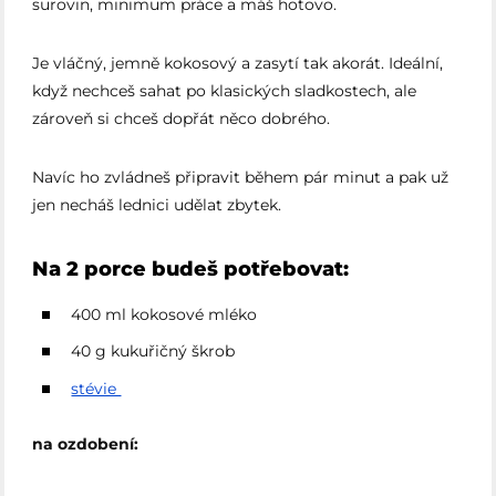
surovin, minimum práce a máš hotovo.
Je vláčný, jemně kokosový a zasytí tak akorát. Ideální,
když nechceš sahat po klasických sladkostech, ale
zároveň si chceš dopřát něco dobrého.
Navíc ho zvládneš připravit během pár minut a pak už
jen necháš lednici udělat zbytek.
Na 2 porce budeš potřebovat:
400 ml kokosové mléko
40 g kukuřičný škrob
stévie
na ozdobení: