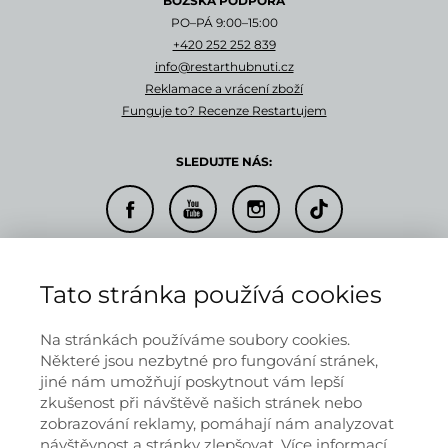
BOŽSKÁ PODPORA
PO–PÁ 9:00–15:00
+420 252 252 839
info@restarthubnuti.cz
Reklamace a vrácení zboží
Funguje to? Recenze Restartujem
SLEDUJTE NÁS:
© 2026 RESTARTUJEM s.r.o.
Tato stránka používá cookies
Doprava a platba
Informace o provozovateli
Obchodní podmínky
Na stránkách používáme soubory cookies.
Ochrana osobních údajů
Některé jsou nezbytné pro fungování stránek,
jiné nám umožňují poskytnout vám lepší
zkušenost při návštěvě našich stránek nebo
zobrazování reklamy, pomáhají nám analyzovat
Informace na těchto stránkách nenahrazují v žádném případě
návštěvnost a stránky zlepšovat.
Více informací