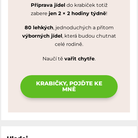
Příprava jídel
do krabiček totiž
zabere
jen 2 × 2 hodiny týdně
!
80 lehkých
, jednoduchých a přitom
výborných jídel
, která budou chutnat
celé rodině.
Naučí tě
vařit chytře
.
KRABIČKY, POJĎTE KE
MNĚ