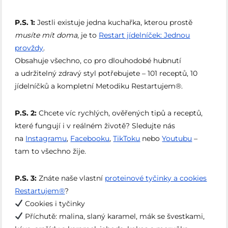
P.S. 1:
Jestli existuje jedna kuchařka, kterou prostě
musíte mít doma
, je to
Restart jídelníček: Jednou
provždy
.
Obsahuje všechno, co pro dlouhodobé hubnutí
a udržitelný zdravý styl potřebujete – 101 receptů, 10
jídelníčků a kompletní Metodiku Restartujem®.
P.S. 2:
Chcete víc rychlých, ověřených tipů a receptů,
které fungují i v reálném životě? Sledujte nás
na
Instagramu
,
Facebooku
,
TikToku
nebo
Youtubu
–
tam to všechno žije.
P.S. 3:
Znáte naše vlastní
proteinové tyčinky a cookies
Restartujem®
?
Cookies i tyčinky
Příchutě: malina, slaný karamel, mák se švestkami,