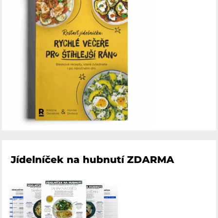
Jídelníček na hubnutí ZDARMA