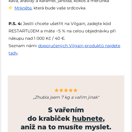
káva, arašídy a karamel, jahoda, kokos a meruňka
Mrkněte
, která bude vaše srdcovka
P.S. 4:
Jestli chcete ušetřit na Vilgain, zadejte kód
RESTARTUJEM a máte −5 % na celou objednávku při
nákupu nad 1 000 Kč / 40 €.
Seznam námi
doporučených Vilgain produktů najdete
tady
.
„Zhubla jsem 7 kg a vařím jinak"
S vařením
do krabiček
hubnete
,
aniž na to musíte myslet.