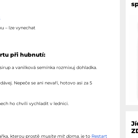
sp
u
ku – lze vynechat
tu při hubnutí:
sirup a vanilková semínka rozmixuj dohladka.
vej. Nepeče se ani nevaří, hotovo asi za 5
ech ho chvíli vychladit v lednici.
J
Z
ařka, kterou prostě
musíte mít doma
, je to
Restart