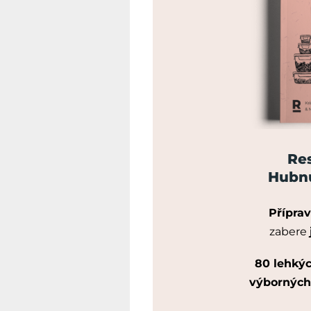
Res
Hubnu
Příprav
zabere
80 lehký
výborných 