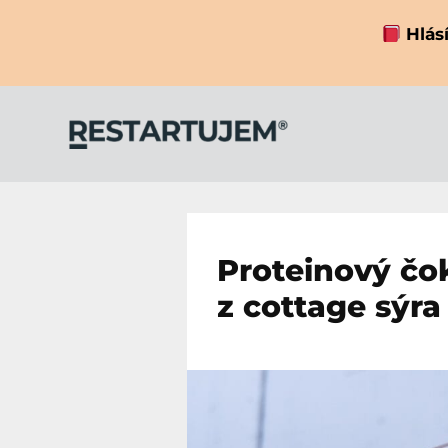
Hlásí
Proteinový čo
z cottage sýra