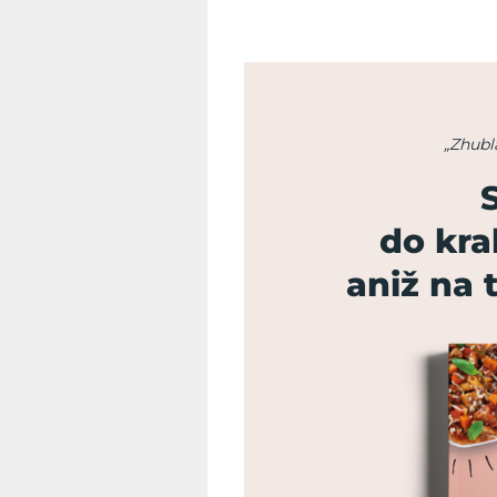
„Zhubl
do kr
aniž na 