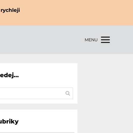
rychleji
MENU
ledej…
ubriky