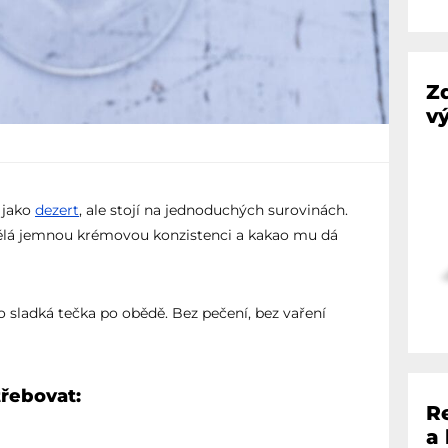
Z
vý
 jako
dezert
, ale stojí na jednoduchých surovinách.
ělá jemnou krémovou konzistenci a kakao mu dá
o sladká tečka po obědě. Bez pečení, bez vaření
třebovat:
R
a