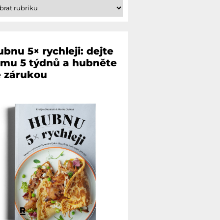
bnu 5× rychleji: dejte
omu 5 týdnů a hubněte
e zárukou