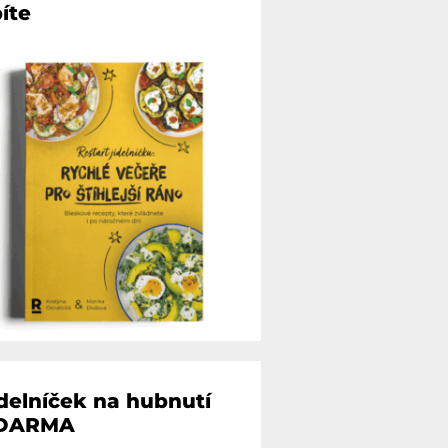
íte
ídelníček na hubnutí
DARMA