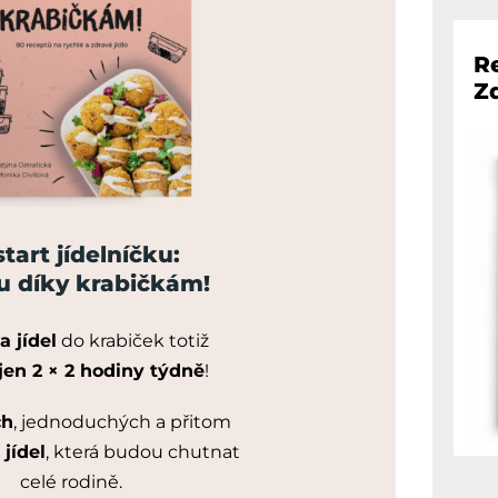
Re
Z
tart jídelníčku:
 díky krabičkám!
a jídel
do krabiček totiž
jen 2 × 2 hodiny týdně
!
ch
, jednoduchých a přitom
jídel
, která budou chutnat
celé rodině.