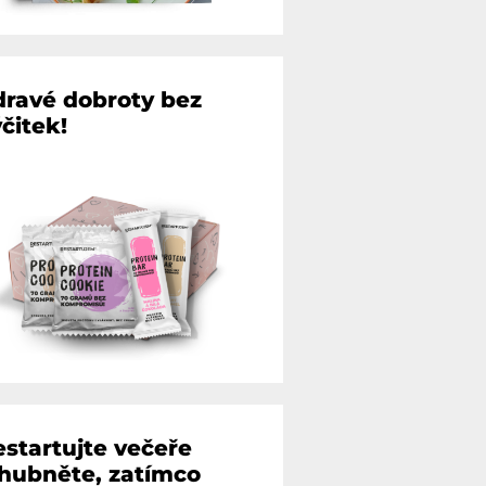
dravé dobroty bez
čitek!
estartujte večeře
 hubněte, zatímco