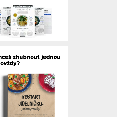
hceš zhubnout jednou
rovždy?