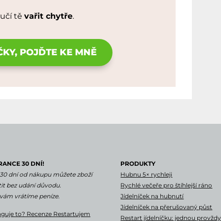
učí tě
vařit chytře
.
ČKY, POJĎTE KE MNĚ
RANCE 30 DNÍ!
PRODUKTY
30 dní od nákupu můžete zboží
Hubnu 5× rychleji
tit bez udání důvodu.
Rychlé večeře pro štíhlejší ráno
vám vrátíme peníze.
Jídelníček na hubnutí
Jídelníček na přerušovaný půst
guje to? Recenze Restartujem
Restart jídelníčku: jednou provždy