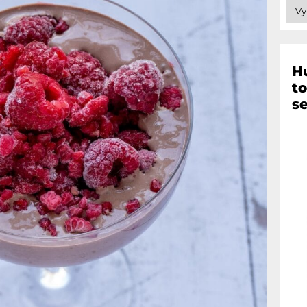
Hu
t
s