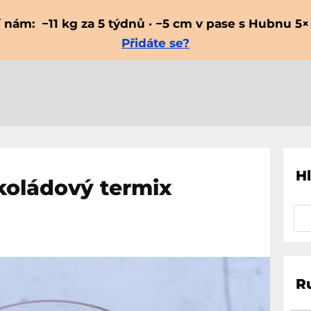
 nám: −11 kg za 5 týdnů · −5 cm v pase s Hubnu 5× 
Přidáte se?
H
koládový termix
R