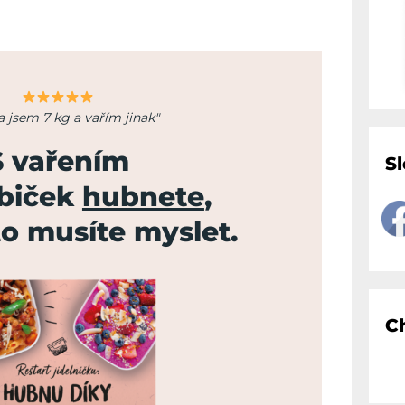
a jsem 7 kg a vařím jinak"
S vařením
S
abiček
hubnete
,
to musíte myslet.
C