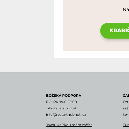
Na
KRABI
BOŽSKÁ PODPORA
GA
PO–PÁ 9:00–15:00
Do 
+420 252 252 839
vrá
info@restarthubnuti.cz
My 
Jakou knížkou mám začít?
Fun