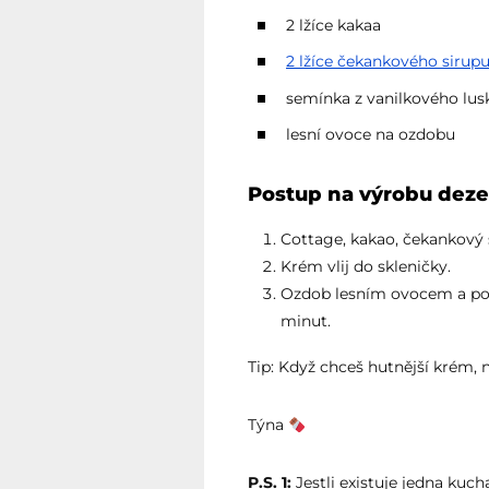
2 lžíce kakaa
2 lžíce čekankového sirup
semínka z vanilkového lus
lesní ovoce na ozdobu
Postup na výrobu dezer
Cottage, kakao, čekankový 
Krém vlij do skleničky.
Ozdob lesním ovocem a podá
minut.
Tip: Když chceš hutnější krém, n
Týna
P.S. 1:
Jestli existuje jedna kuch