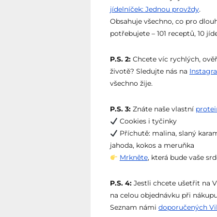
jídelníček: Jednou provždy
.
Obsahuje všechno, co pro dlouh
potřebujete – 101 receptů, 10 j
P.S. 2:
Chcete víc rychlých, ověř
životě? Sledujte nás na
Instagr
všechno žije.
P.S. 3:
Znáte naše vlastní
prote
Cookies i tyčinky
Příchutě: malina, slaný karam
jahoda, kokos a meruňka
Mrkněte
, která bude vaše sr
P.S. 4:
Jestli chcete ušetřit na
na celou objednávku při nákupu
Seznam námi
doporučených Vil