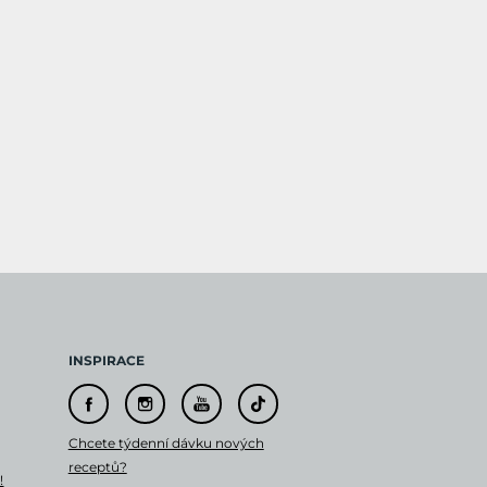
INSPIRACE
Chcete týdenní dávku nových
receptů?
!