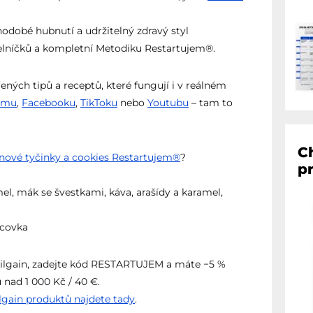
odobé hubnutí a udržitelný zdravý styl
ídelníčků a kompletní Metodiku Restartujem®.
ených tipů a receptů, které fungují i v reálném
amu
,
Facebooku
,
TikToku
nebo
Youtubu
– tam to
C
inové tyčinky a cookies Restartujem®
?
p
el, mák se švestkami, káva, arašídy a karamel,
dcovka
 Vilgain, zadejte kód RESTARTUJEM a máte −5 %
 nad 1 000 Kč / 40 €.
gain produktů najdete tady
.