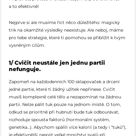
a to efektivně!
Nejprve si ale musíme říct něco důležitého: magický
trik na okamžité výsledky neexistuje. Ale neboj, máme
pro tebe strategie, které ti pomohou se přiblížit k tvým
vysněným cílům.
1/ Cvičit neustále jen jednu partii
nefunguje.
Zapomeň na každodenních 100 sklapovaček a drcení
jedné partie, které ti žádný užitek nepřinese. Cvičit
musíš komplexně celé tělo a nezapomínat na žádnou
partii. Nelze pálit tuk pouze na jednom místě. O tom,
odkud se prioritně při hubnutí bude tuk odbourávat,
rozhoduje spousta faktorů (hormonální systém,
genetika…). Abychom spálili více kalorií (a tedy i “tuků“),
je efektivnější zapojit velké množství svalů při