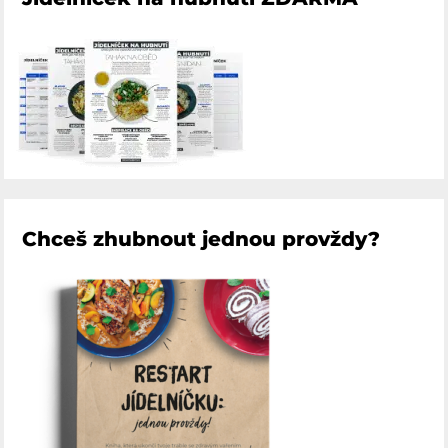
Chceš zhubnout jednou provždy?