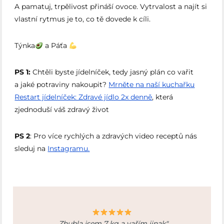
A pamatuj, trpělivost přináší ovoce. Vytrvalost a najít si
vlastní rytmus je to, co tě dovede k cíli.
Týnka
a Páťa
PS 1:
Chtěli byste jídelníček, tedy jasný plán co vařit
a jaké potraviny nakoupit?
Mrněte na naší kuchařku
Restart jídelníček: Zdravé jídlo 2x denně⁠
, která
zjednoduší váš zdravý život
PS 2
: Pro více rychlých a zdravých video receptů nás
sleduj na
Instagramu.
„Zhubla jsem 7 kg a vařím jinak"