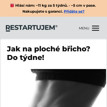
Hlásí nám: −11 kg za 5 týdnů. · −5 cm v pase.
Nakupujete s garancí.
Přidáte se?
MENU
Jak na ploché břicho?
Do týdne!