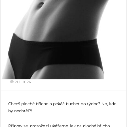
21.1. 2024
Chceš ploché břicho a pekáč buchet do týdne? No, kdo
by nechtěl?!
Připrav se, protože ti ukážeme, jak na ploché břicho,