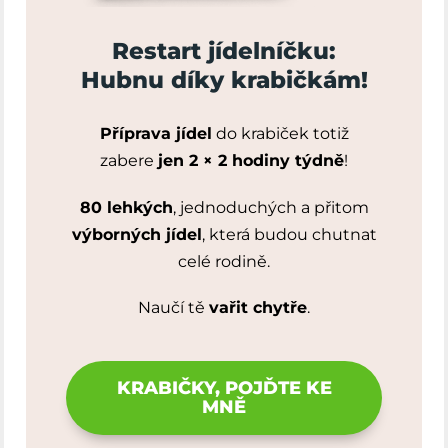
Restart jídelníčku:
Hubnu díky krabičkám!
Příprava jídel
do krabiček totiž
zabere
jen 2 × 2 hodiny týdně
!
80 lehkých
, jednoduchých a přitom
výborných jídel
, která budou chutnat
celé rodině.
Naučí tě
vařit chytře
.
KRABIČKY, POJĎTE KE
MNĚ