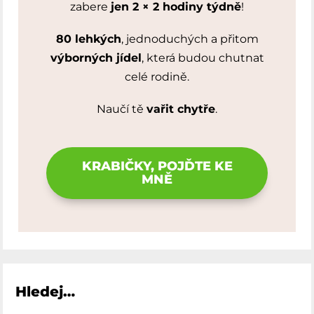
zabere
jen 2 × 2 hodiny týdně
!
80 lehkých
, jednoduchých a přitom
výborných jídel
, která budou chutnat
celé rodině.
Naučí tě
vařit chytře
.
KRABIČKY, POJĎTE KE
MNĚ
Hledej…