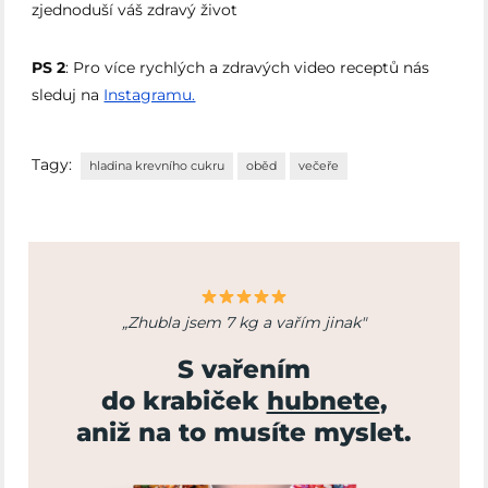
zjednoduší váš zdravý život
PS 2
: Pro více rychlých a zdravých video receptů nás
sleduj na
Instagramu.
Tagy:
hladina krevního cukru
oběd
večeře
„Zhubla jsem 7 kg a vařím jinak"
S vařením
do krabiček
hubnete
,
aniž na to musíte myslet.