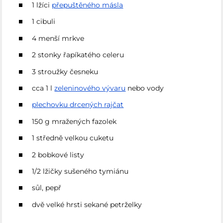
1 lžíci
přepuštěného másla
1 cibuli
4 menší mrkve
2 stonky řapíkatého celeru
3 stroužky česneku
cca 1 l
zeleninového vývaru
nebo vody
plechovku drcených rajčat
150 g mražených fazolek
1 středně velkou cuketu
2 bobkové listy
1/2 lžičky sušeného tymiánu
sůl, pepř
dvě velké hrsti sekané petrželky