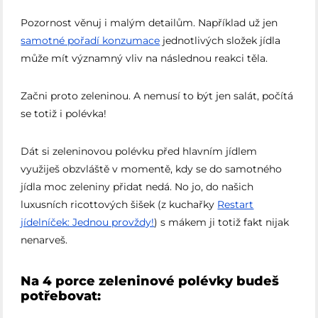
Pozornost věnuj i malým detailům. Například už jen
samotné pořadí konzumace
jednotlivých složek jídla
může mít významný vliv na následnou reakci těla.
Začni proto zeleninou. A nemusí to být jen salát, počítá
se totiž i polévka!
Dát si zeleninovou polévku před hlavním jídlem
využiješ obzvláště v momentě, kdy se do samotného
jídla moc zeleniny přidat nedá. No jo, do našich
luxusních ricottových šišek (z kuchařky
Restart
jídelníček: Jednou provždy!
) s mákem ji totiž fakt nijak
nenarveš.
Na 4 porce zeleninové polévky budeš
potřebovat: