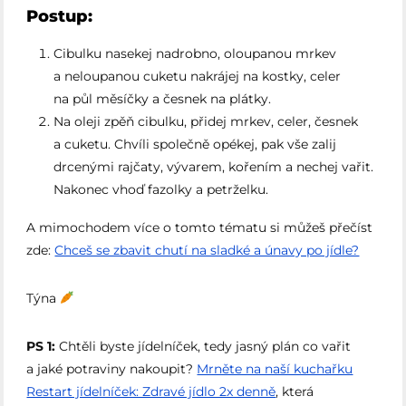
Postup:
Cibulku nasekej nadrobno, oloupanou mrkev
a neloupanou cuketu nakrájej na kostky, celer
na půl měsíčky a česnek na plátky.
Na oleji zpěň cibulku, přidej mrkev, celer, česnek
a cuketu. Chvíli společně opékej, pak vše zalij
drcenými rajčaty, vývarem, kořením a nechej vařit.
Nakonec vhoď fazolky a petrželku.
A mimochodem více o tomto tématu si můžeš přečíst
zde:
Chceš se zbavit chutí na sladké a únavy po jídle?
Týna
PS 1:
Chtěli byste jídelníček, tedy jasný plán co vařit
a jaké potraviny nakoupit?
Mrněte na naší kuchařku
Restart jídelníček: Zdravé jídlo 2x denně⁠
, která