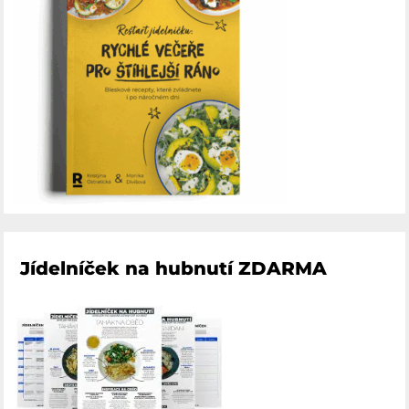
Jídelníček na hubnutí ZDARMA