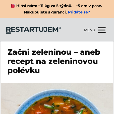
Hlásí nám: −11 kg za 5 týdnů. · −5 cm v pase.
Nakupujete s garancí.
Přidáte se?
MENU
Začni zeleninou – aneb
recept na zeleninovou
polévku