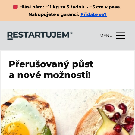
Hlásí nám: −11 kg za 5 týdnů. · −5 cm v pase.
Nakupujete s garancí.
Přidáte se?
MENU
Přerušovaný půst
a nové možnosti!