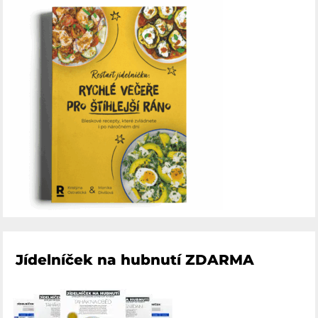
Jídelníček na hubnutí ZDARMA