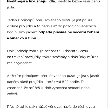
kvalitnější a luxusnější jídla
, přestože běžně řešíš cenu
jídla.
Jeden z principů přerušovaného půstu je jíst pouze
v okně pro jídlo a to netrvá až do pozdních večerních
hodin. Tím pádem
odpadá pravidelné večerní zobání
a vínečko u filmu
.
Další princip zahrnuje nechat tělu dostatek času
na trávení mezi jídly, takže svačinky a dobrůtky můžeš
zcela vynechat.
A třetím principem přerušovaného půstu je jíst v jasně
daném okně pro jídlo, které trvá 8-12 hodin. To
znamená, že můžeš klidně vynechat snídani nebo
večeři.
Přesně tohle pak můžeš věnovat navíc do těch dvou