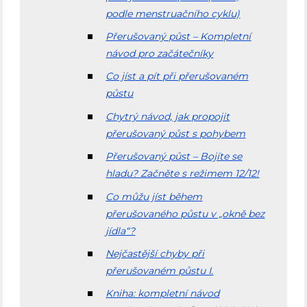
podle menstruačního cyklu)
Přerušovaný půst – Kompletní
návod pro začátečníky
Co jíst a pít při přerušovaném
půstu
Chytrý návod, jak propojit
přerušovaný půst s pohybem
Přerušovaný půst – Bojíte se
hladu? Začněte s režimem 12/12!
Co můžu jíst během
přerušovaného půstu v „okně bez
jídla“?
Nejčastější chyby při
přerušovaném půstu I.
Kniha: kompletní návod