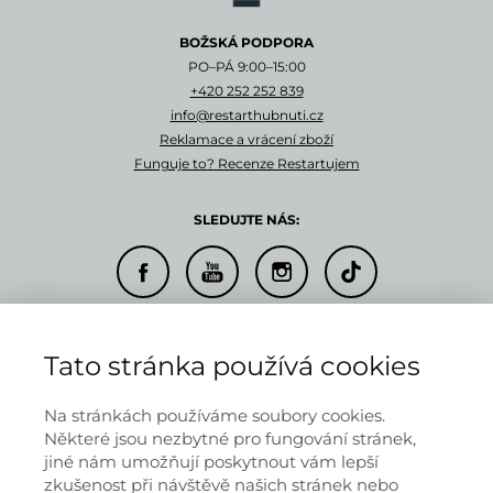
BOŽSKÁ PODPORA
PO–PÁ 9:00–15:00
+420 252 252 839
info@restarthubnuti.cz
Reklamace a vrácení zboží
Funguje to? Recenze Restartujem
SLEDUJTE NÁS:
© 2026 RESTARTUJEM s.r.o.
Tato stránka používá cookies
Doprava a platba
Informace o provozovateli
Obchodní podmínky
Na stránkách používáme soubory cookies.
Ochrana osobních údajů
Některé jsou nezbytné pro fungování stránek,
jiné nám umožňují poskytnout vám lepší
zkušenost při návštěvě našich stránek nebo