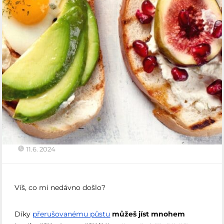
11.6. 2024
Víš, co mi nedávno došlo?
Díky
přerušovanému půstu
můžeš jíst mnohem