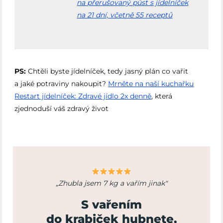
na přerušovaný půst s jídelníček
na 21 dní, včetně 55 receptů
PS:
Chtěli byste jídelníček, tedy jasný plán co vařit
a jaké potraviny nakoupit?
Mrněte na naší kuchařku
Restart jídelníček: Zdravé jídlo 2x denně⁠
, která
zjednoduší váš zdravý život
„Zhubla jsem 7 kg a vařím jinak"
S vařením
do krabiček
hubnete
,