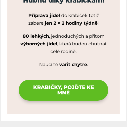
Hubnu díky krabičkám!
Příprava jídel
do krabiček totiž
zabere
jen 2 × 2 hodiny týdně
!
80 lehkých
, jednoduchých a přitom
výborných jídel
, která budou chutnat
celé rodině.
Naučí tě
vařit chytře
.
KRABIČKY, POJĎTE KE
MNĚ