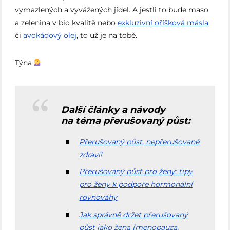
vymazlených a vyvážených jídel. A jestli to bude maso
a zelenina v bio kvalitě nebo
exkluzivní oříšková másla
či
avokádový olej
, to už je na tobě.
Týna
Další články a návody
na téma přerušovaný půst:
Přerušovaný půst, nepřerušované
zdraví!
Přerušovaný půst pro ženy: tipy
pro ženy k podpoře hormonální
rovnováhy
Jak správně držet přerušovaný
půst jako žena (menopauza,