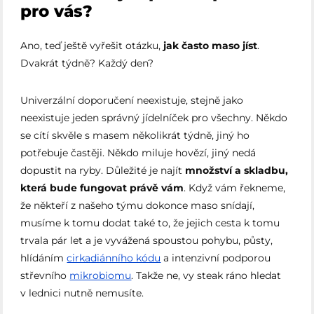
pro vás?
Ano, teď ještě vyřešit otázku,
jak často maso jíst
.
Dvakrát týdně? Každý den?
Univerzální doporučení neexistuje, stejně jako
neexistuje jeden správný jídelníček pro všechny. Někdo
se cítí skvěle s masem několikrát týdně, jiný ho
potřebuje častěji. Někdo miluje hovězí, jiný nedá
dopustit na ryby. Důležité je najít
množství a skladbu,
která bude fungovat právě vám
. Když vám řekneme,
že někteří z našeho týmu dokonce maso snídají,
musíme k tomu dodat také to, že jejich cesta k tomu
trvala pár let a je vyvážená spoustou pohybu, půsty,
hlídáním
cirkadiánního kódu
a intenzivní podporou
střevního
mikrobiomu
. Takže ne, vy steak ráno hledat
v lednici nutně nemusíte.