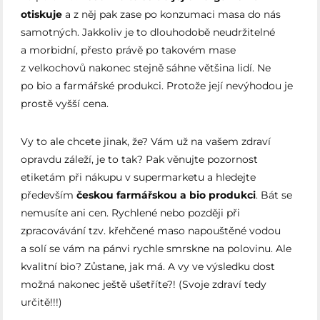
otiskuje
a z něj pak zase po konzumaci masa do nás
samotných. Jakkoliv je to dlouhodobě neudržitelné
a morbidní, přesto právě po takovém mase
z velkochovů nakonec stejně sáhne většina lidí. Ne
po bio a farmářské produkci. Protože její nevýhodou je
prostě vyšší cena.
Vy to ale chcete jinak, že? Vám už na vašem zdraví
opravdu záleží, je to tak? Pak věnujte pozornost
etiketám při nákupu v supermarketu a hledejte
především
českou farmářskou a bio produkci
. Bát se
nemusíte ani cen. Rychlené nebo později při
zpracovávání tzv. křehčené maso napouštěné vodou
a solí se vám na pánvi rychle smrskne na polovinu. Ale
kvalitní bio? Zůstane, jak má. A vy ve výsledku dost
možná nakonec ještě ušetříte?! (Svoje zdraví tedy
určitě!!!)