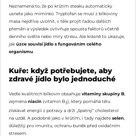
Neznamená to, že po krůtím steaku automaticky
usnete jako miminko. Tryptofan se musí z bílkoviny
masa nejdříve uvolnit, v těle projít řadou dalších
přeměn a výsledek ovlivňuje spousta faktorů včetně
denního světla nebo míry stresu. Ale krásně to ukazuje,
jak
úzce souvisí jídlo s fungováním celého
organismu
.
Kuře: když potřebujete, aby
zdravé jídlo bylo jednoduché
Vedle kvalitních bílkovin obsahuje
vitaminy skupiny B
,
zejména
niacin
(vitamin B
), který pomáhá tělu
3
získávat energii z potravy a drží „špatný“ cholesterol
na uzdě. A podobně jako v krůtím, i tady najdete
selen
,
důležitý pro imunitu, ochranu buněk před oxidačním
stresem.