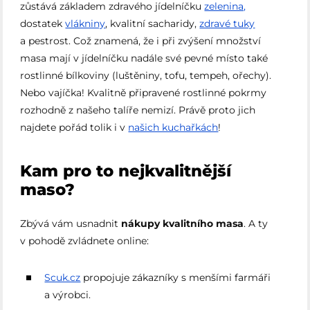
zůstává základem zdravého jídelníčku
zelenina,
dostatek
vlákniny
, kvalitní sacharidy,
zdravé tuky
a pestrost. Což znamená, že i při zvýšení množství
masa mají v jídelníčku nadále své pevné místo také
rostlinné bílkoviny (luštěniny, tofu, tempeh, ořechy).
Nebo vajíčka! Kvalitně připravené rostlinné pokrmy
rozhodně z našeho talíře nemizí. Právě proto jich
najdete pořád tolik i v
našich kuchařkách
!
Kam pro to nejkvalitnější
maso?
Zbývá vám usnadnit
nákupy kvalitního masa
. A ty
v pohodě zvládnete online:
Scuk.cz
propojuje zákazníky s menšími farmáři
a výrobci.