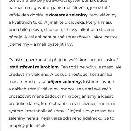
potravina, ale celý stravovací systém. Jinak bude
na maso reagovat organismus člověka, jehož talíř
každý den doplňuje
dostatek zeleniny
, tedy vlákniny,
a kvalitních tuků. A jinak tělo člověka, který k masu
přidá bílé pečivo, sladkosti, chipsy, alkohol a slazené
nápoje. A asi ani není nutné zdůrazňovat, jakou cestou
jdeme my – a měli byste jít i vy.
Zvláštní pozornost si při jeho vyšší konzumaci zaslouží
ještě
střevní mikrobiom
. Ten totiž nevyživuje maso, ale
především vláknina. A pokud s rostoucí konzumací
masa neroste také
příjem zeleniny,
luštěnin, ovoce
a dalších zdrojů vlákniny, mohou se ve střevě začít
prosazovat méně žádoucí mikroorganismy a klesat
produkce látek, které chrání střevní sliznici, imunitní
systém i metabolické zdraví. Jinými slovy: maso bez
zeleniny není silnější verze zdravého jídelníčku. Je to
neúplný jídelníček.