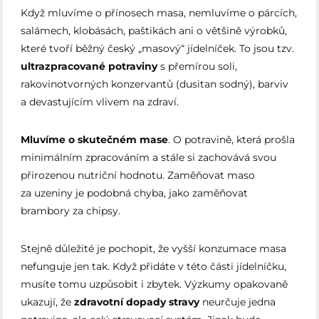
Když mluvíme o přínosech masa, nemluvíme o párcích,
salámech, klobásách, paštikách ani o většině výrobků,
které tvoří běžný český „masový“ jídelníček. To jsou tzv.
ultrazpracované potraviny
s přemírou soli,
rakovinotvorných konzervantů (dusitan sodný), barviv
a devastujícím vlivem na zdraví.
Mluvíme o skutečném mase
. O potravině, která prošla
minimálním zpracováním a stále si zachovává svou
přirozenou nutriční hodnotu. Zaměňovat maso
za uzeniny je podobná chyba, jako zaměňovat
brambory za chipsy.
Stejně důležité je pochopit, že vyšší konzumace masa
nefunguje jen tak. Když přidáte v této části jídelníčku,
musíte tomu uzpůsobit i zbytek. Výzkumy opakovaně
ukazují, že
zdravotní dopady stravy
neurčuje jedna