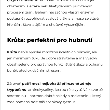
Co je tzv. staření?
Po porážce maso neprochází jen
chlazením, ale také několikatýdenním přirozeným
procesem zrání. Během něj začnou vlastní enzymy
postupně rozvolňovat svalová vlákna a maso se stává
křehčím, šťavnatějším a chuťově výraznějším.
Krůta: perfektní pro hubnutí
Krůta
nabízí vysoké množství kvalitních bílkovin, ale
jen minimum tuku. Je dobře stravitelné a má vysoký
obsah selenu pro správnou funkci štítné žlázy a ochranu
buněk před oxidačním stresem.
Zároveň
patří mezi nejbohatší přirozené zdroje
tryptofanu
, aminokyseliny, kterou tělo využívá k tvorbě
serotoninu – hormon dobré nálady a melatoninu, který
zase pomáhá řídit náš spánkový rytmus.