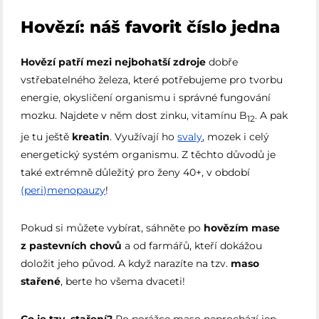
Hovězí: náš favorit číslo jedna
Hovězí patří mezi nejbohatší zdroje
dobře
vstřebatelného železa, které potřebujeme pro tvorbu
energie, okysličení organismu i správné fungování
mozku. Najdete v něm dost zinku, vitamínu B
. A pak
12
je tu ještě
kreatin
. Využívají ho
svaly
, mozek i celý
energetický systém organismu. Z těchto důvodů je
také extrémně důležitý pro ženy 40+, v období
(peri)menopauzy
!
Pokud si můžete vybírat, sáhněte po
hovězím mase
z pastevních chovů
a od farmářů, kteří dokážou
doložit jeho původ. A když narazíte na tzv.
maso
stařené
, berte ho všema dvaceti!