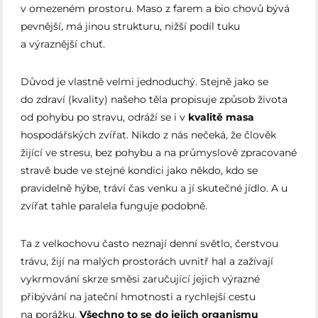
v omezeném prostoru. Maso z farem a bio chovů bývá
pevnější, má jinou strukturu, nižší podíl tuku
a výraznější chuť.
Důvod je vlastně velmi jednoduchý. Stejně jako se
do zdraví (kvality) našeho těla propisuje způsob života
od pohybu po stravu, odráží se i v
kvalitě masa
hospodářských zvířat. Nikdo z nás nečeká, že člověk
žijící ve stresu, bez pohybu a na průmyslově zpracované
stravě bude ve stejné kondici jako někdo, kdo se
pravidelně hýbe, tráví čas venku a jí skutečné jídlo. A u
zvířat tahle paralela funguje podobně.
Ta z velkochovu často neznají denní světlo, čerstvou
trávu, žijí na malých prostorách uvnitř hal a zažívají
vykrmování skrze směsi zaručující jejich výrazné
přibývání na jateční hmotnosti a rychlejší cestu
na porážku.
Všechno to se do jejich organismu