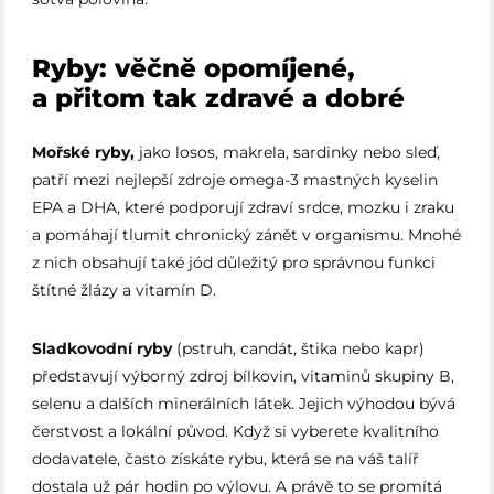
Ryby: věčně opomíjené,
a přitom tak zdravé a dobré
Mořské ryby,
jako losos, makrela, sardinky nebo sleď,
patří mezi nejlepší zdroje omega-3 mastných kyselin
EPA a DHA, které podporují zdraví srdce, mozku i zraku
a pomáhají tlumit chronický zánět v organismu. Mnohé
z nich obsahují také jód důležitý pro správnou funkci
štítné žlázy a vitamín D.
Sladkovodní ryby
(pstruh, candát, štika nebo kapr)
představují výborný zdroj bílkovin, vitaminů skupiny B,
selenu a dalších minerálních látek. Jejich výhodou bývá
čerstvost a lokální původ. Když si vyberete kvalitního
dodavatele, často získáte rybu, která se na váš talíř
dostala už pár hodin po výlovu. A právě to se promítá