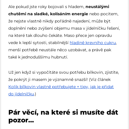
Ale pokud jste roky bojovali s hladem,
neustálými
chutěmi na sladké, kolísáním energie
nebo pocitem,
že nejste vlastně nikdy pořádně najedení, může být
doplnění nebo zvýšení objemu masa v jídelníčku řešení,
na které tak dlouho čekáte. Maso přece jen opravdu
vede k lepší sytosti, stabilnější
hladině krevního cukru
,
menší potřebě neustále něco uzobávat, a právě pak
také k jednoduššímu hubnutí.
Už jen když si vypočítáte svou potřebu bílkovin, zjistíte,
že pokrýt ji masem je významně snazší! (Viz článek
Kolik bílkovin vlastně potřebujete + tipy, jak je přidat
do jídelníčku
.)
Pár věcí, na které si musíte dát
pozor…