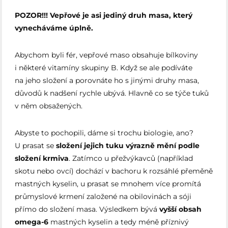
POZOR!!! Vepřové je asi jediný druh masa, který
vynecháváme úplně.
Abychom byli fér, vepřové maso obsahuje bílkoviny
i některé vitamíny skupiny B. Když se ale podíváte
na jeho složení a porovnáte ho s jinými druhy masa,
důvodů k nadšení rychle ubývá. Hlavně co se týče tuků
v něm obsažených.
Abyste to pochopili, dáme si trochu biologie, ano?
U prasat se
složení jejich tuku výrazně mění podle
složení krmiva
. Zatímco u přežvýkavců (například
skotu nebo ovcí) dochází v bachoru k rozsáhlé přeměně
mastných kyselin, u prasat se mnohem více promítá
průmyslové krmení založené na obilovinách a sóji
přímo do složení masa. Výsledkem bývá
vyšší obsah
omega-6
mastných kyselin a tedy méně příznivý