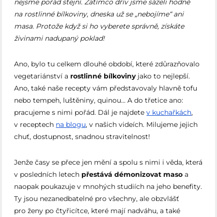
nejsme pořád stejní. Zatímco dřív jsme sázeli hodně
na rostlinné bílkoviny, dneska už se „nebojíme“ ani
masa. Protože když si ho vyberete správně, získáte
živinami nadupaný poklad!
Ano, bylo tu celkem dlouhé období, které zdůrazňovalo
vegetariánství a
rostlinné bílkoviny
jako to nejlepší.
Ano, také naše recepty vám představovaly hlavně tofu
nebo tempeh, luštěniny, quinou… A do třetice ano:
pracujeme s nimi pořád. Dál je najdete
v kuchařkách
,
v receptech
na blogu
, v našich videích. Milujeme jejich
chuť, dostupnost, snadnou stravitelnost!
Jenže časy se přece jen mění a spolu s nimi i věda, která
v posledních letech
přestává démonizovat maso
a
naopak poukazuje v mnohých studiích na jeho benefity.
Ty jsou nezanedbatelné pro všechny, ale obzvlášť
pro ženy po čtyřicítce, které mají nadváhu, a také