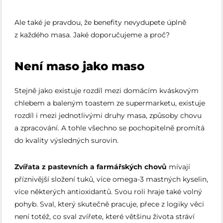
Ale také je pravdou, že benefity nevydupete úplně
z každého masa. Jaké doporučujeme a proč?
Není maso jako maso
Stejně jako existuje rozdíl mezi domácím kváskovým
chlebem a baleným toastem ze supermarketu, existuje
rozdíl i mezi jednotlivými druhy masa, způsoby chovu
a zpracování. A tohle všechno se pochopitelně promítá
do kvality výsledných surovin.
Zvířata z pastevních a farmářských chovů
mívají
příznivější složení tuků, více omega-3 mastných kyselin,
více některých antioxidantů. Svou roli hraje také volný
pohyb. Sval, který skutečně pracuje, přece z logiky věci
není totéž, co sval zvířete, které většinu života stráví