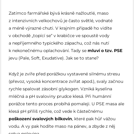
Zatímco farmářské bývá krásně nažloutlé, maso
z intenzivních velkochovů je často světlé, vodnaté
a méně výrazné chuti. V krajním případě ho vidíte
v obchodě „topící se“ v krabičce ve spoustě vody
a nepříjemného typického zápachu, což nás nutí
k nekonečnému oplachování. Tady se
mluví o tzv. PSE
jevu (Pale, Soft, Exudative). Jak se to stane?
Když je zvíře před porážkou vystavené silnému stresu
(převoz, vysoká koncentrace zvířat apod.), svaly začnou
rychle spalovat zásobní glykogen. Vzniká kyselina
mléčná a pH svaloviny prudce klesá. Při humánní
porážce tento proces probíhá pomaleji. U PSE masa ale
klesá pH příliš rychle, což vede k částečnému
poškození svalových bílkovin
, které pak hůř vážou
vodu. A vy pak hodíte maso na pánev, a zbyde z něj
sotva polovina.