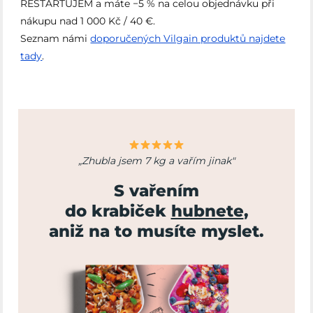
RESTARTUJEM a máte −5 % na celou objednávku při
nákupu nad 1 000 Kč / 40 €.
Seznam námi
doporučených Vilgain produktů najdete
tady
.
„Zhubla jsem 7 kg a vařím jinak"
S vařením
do krabiček
hubnete
,
aniž na to musíte myslet.