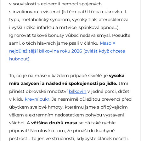
v souvislosti s epidemií nemocí spojených
s inzulinovou rezistencí (k těm patří třeba cukrovka II.
typu, metabolický syndrom, vysoký tlak, ateroskleróza
i vyšší riziko infarktu a mrtvice, spánková apnoe…).
Ignorovat takové bonusy vůbec nedává smysl. Posuďte
sami, o těch hlavních jsme psali v článku
Maso =
nejdůležitější bílkovina roku 2026 (zvlášť když chcete
hubnout)
.
To, co je na mase v každém případě skvělé, je
vysoká
míra zasycení a následné spokojenosti po jídle.
Umí
přinést obrovské množství
bílkovin
v jedné porci, držet
v klidu
krevní cukr
. Je nesmírně důležitou prevencí před
úbytkem svalové hmoty, kterému jsme s přibývajícím
věkem a extrémním nedostatkem pohybu vystaveni
všichni. A
většina druhů masa
se dá také rychle
připravit! Nemluvě o tom, že přináší do kuchyně
pestrost… To jen ve stručnosti, kdybyste článek nečetli.