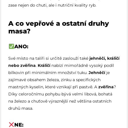
zase nejen do chuti, ale i nutriční kvality ryb.
A co vepřové a ostatní druhy
masa?
ANO:
Své místo na talíři si určitě zaslouží také
jehněčí, králičí
nebo zvěřina
.
Králičí
nabízí mimořádně vysoký podíl
bílkovin při minimálním množství tuku.
Jeh­něčí
je
zajímavé obsahem železa, zinku a specifických
mastných kyselin, které vznikají při pastvě. A
zvěřina
?
Díky celoročnímu pohybu bývá velmi libová, bohatá
na železo a chuťově výraznější než většina ostatních
druhů masa.
NE: