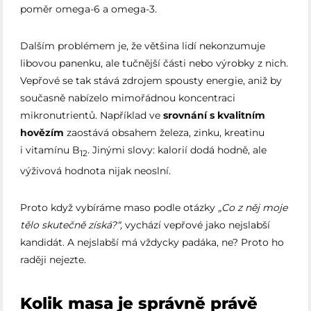
poměr omega-6 a omega-3.
Dalším problémem je, že většina lidí nekonzumuje
libovou panenku, ale tučnější části nebo výrobky z nich.
Vepřové se tak stává zdrojem spousty energie, aniž by
současně nabízelo mimořádnou koncentraci
mikronutrientů. Například ve
srovnání s kvalitním
hovězím
zaostává obsahem železa, zinku, kreatinu
i vitamínu B
. Jinými slovy: kalorií dodá hodně, ale
12
výživová hodnota nijak neoslní.
Proto když vybíráme maso podle otázky
„Co z něj moje
tělo skutečně získá?“,
vychází vepřové jako nejslabší
kandidát. A nejslabší má vždycky padáka, ne? Proto ho
raději nejezte.
Kolik masa je správně právě