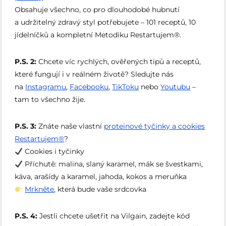
Obsahuje všechno, co pro dlouhodobé hubnutí
a udržitelný zdravý styl potřebujete – 101 receptů, 10
jídelníčků a kompletní Metodiku Restartujem®.
P.S. 2:
Chcete víc rychlých, ověřených tipů a receptů,
které fungují i v reálném životě? Sledujte nás
na
Instagramu
,
Facebooku
,
TikToku
nebo
Youtubu
–
tam to všechno žije.
P.S. 3:
Znáte naše vlastní
proteinové tyčinky a cookies
Restartujem®
?
Cookies i tyčinky
Příchutě: malina, slaný karamel, mák se švestkami,
káva, arašídy a karamel, jahoda, kokos a meruňka
Mrkněte
, která bude vaše srdcovka
P.S. 4:
Jestli chcete ušetřit na Vilgain, zadejte kód